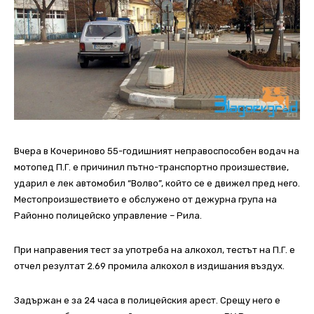
Вчера в Кочериново 55-годишният неправоспособен водач на
мотопед П.Г. е причинил пътно-транспортно произшествие,
ударил е лек автомобил “Волво”, който се е движел пред него.
Местопроизшествието е обслужено от дежурна група на
Районно полицейско управление – Рила.
При направения тест за употреба на алкохол, тестът на П.Г. е
отчел резултат 2.69 промила алкохол в издишания въздух.
Задържан е за 24 часа в полицейския арест. Срещу него е