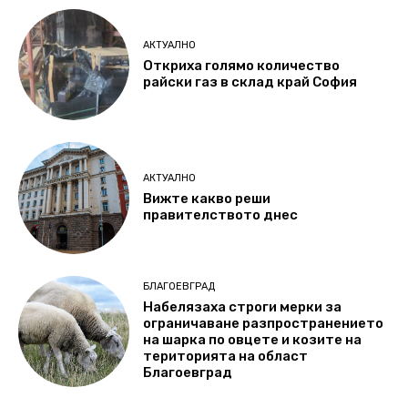
АКТУАЛНО
Откриха голямо количество
райски газ в склад край София
АКТУАЛНО
Вижте какво реши
правителството днес
БЛАГОЕВГРАД
Набелязаха строги мерки за
ограничаване разпространението
на шарка по овцете и козите на
територията на област
Благоевград