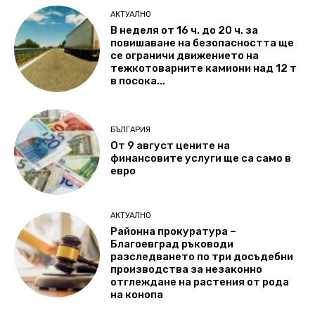
АКТУАЛНО
В неделя от 16 ч. до 20 ч. за
повишаване на безопасността ще
се ограничи движението на
тежкотоварните камиони над 12 т
в посока...
БЪЛГАРИЯ
От 9 август цените на
финансовите услуги ще са само в
евро
АКТУАЛНО
Районна прокуратура –
Благоевград ръководи
разследването по три досъдебни
производства за незаконно
отглеждане на растения от рода
на конопа