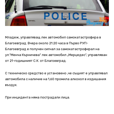
Младеж, управляващ лек автомобил самокатастрофира в
Благоевград. Вчера около 21:20 часа в Първо РУП-
Благоевград е получен сигнал за самокатастрофирал на
ул.”Менча Кърничева” лек автомобил „Мерцедес”, управляван
от 21-годишният С.К. от Благоевград.
С техническо средство е установено ,че същият е управлявал
автомобила с наличие на 1,60 промила алкохол в издишания
въздух.
При инцидента няма пострадали лица.