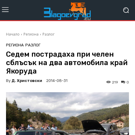
Начало
Региона
Разлог
РЕГИОНА
РАЗЛОГ
Седем пострадаха при челен
сблъсък на два автомобила край
Якоруда
By
Д. Христовски
2014-08-31
219
0