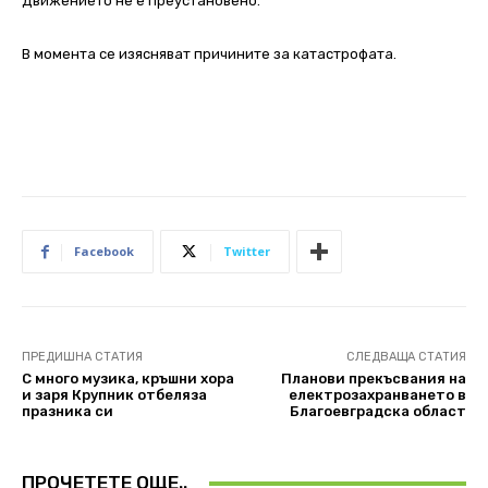
Движението не е преустановено.
В момента се изясняват причините за катастрофата.
Facebook
Twitter
ПРЕДИШНА СТАТИЯ
СЛЕДВАЩА СТАТИЯ
С много музика, кръшни хора
Планови прекъсвания на
и заря Крупник отбеляза
електрозахранването в
празника си
Благоевградска област
ПРОЧЕТЕТЕ ОЩЕ..