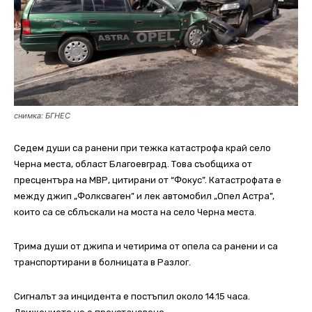
снимка: БГНЕС
Седем души са ранени при тежка катастрофа край село
Черна места, област Благоевград. Това съобщиха от
пресцентъра на МВР, цитирани от “Фокус”. Катастрофата е
между джип „Фолксваген” и лек автомобил „Опел Астра”,
които са се сблъскали на моста на село Черна места.
Трима души от джипа и четирима от опела са ранени и са
транспортирани в болницата в Разлог.
Сигналът за инцидента е постъпил около 14.15 часа.