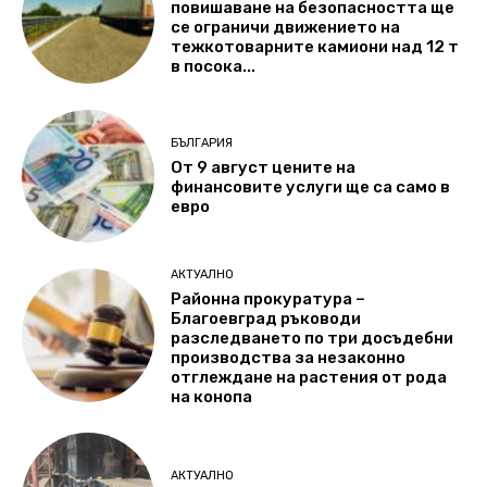
повишаване на безопасността ще
се ограничи движението на
тежкотоварните камиони над 12 т
в посока...
БЪЛГАРИЯ
От 9 август цените на
финансовите услуги ще са само в
евро
АКТУАЛНО
Районна прокуратура –
Благоевград ръководи
разследването по три досъдебни
производства за незаконно
отглеждане на растения от рода
на конопа
АКТУАЛНО