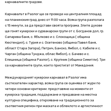
карнавалните градове.
Карнавалът в Разлог ще се проведе на централния площад
на планинския град днес от 11:00 часа. Всяка група разполага
с 15 минути, за да представи своята програма. Злите духове
ще гонят кукерски и сурвакарски групи от с. Богданов дол, гр.
Сапарева баня, с. Ябълково и с. Слокощица ( община
Кюстендил), с. Турия и с. Осетеново (община Павел баня,
област Стара Загора), Петрич, Банско, Ямбол, с. Кабиле и с.
Чарган (община Тунджа, облас Ямбол), с. Бачево и с.
Елешница (община Разлог), с. Крупник (община Симитли). Три
са карнавалните групи, които пристигат от Македония.
Международният кукерски карнавал в Разлог има
състезателен характер, всяка група се оценява от жури по
четири основни критерии: представяне на моменти от
кукерска традиция, поддържане и предаване на местна
културна специфика, открояване на традиционното за
съответния регион при маската и облеклото и артистичност