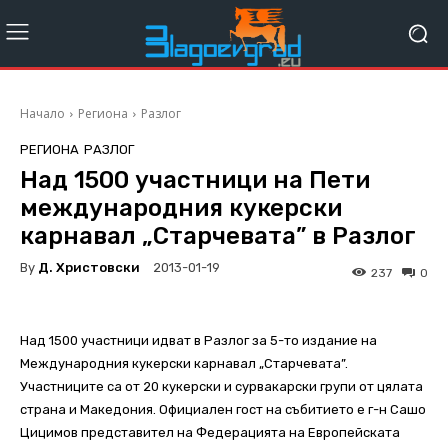
Начало
Региона
Разлог
РЕГИОНА
РАЗЛОГ
Над 1500 участници на Пети
международния кукерски
карнавал „Старчевата” в Разлог
By
Д. Христовски
2013-01-19
237
0
Над 1500 участници идват в Разлог за 5-то издание на
Международния кукерски карнавал „Старчевата”.
Участниците са от 20 кукерски и сурвакарски групи от цялата
страна и Македония. Официален гост на събитието е г-н Сашо
Цицимов представител на Федерацията на Европейската