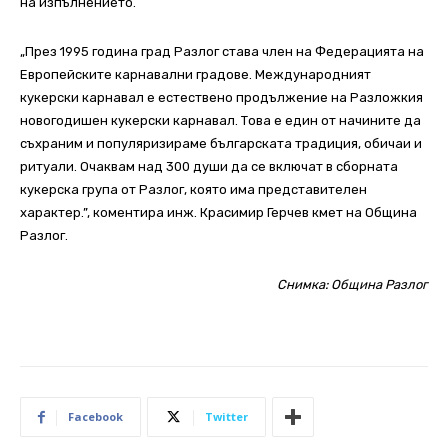
на изпълнението.
„През 1995 година град Разлог става член на Федерацията на
Европейските карнавални градове. Международният
кукерски карнавал е естествено продължение на Разложкия
новогодишен кукерски карнавал. Това е един от начините да
съхраним и популяризираме българската традиция, обичаи и
ритуали. Очаквам над 300 души да се включат в сборната
кукерска група от Разлог, която има представителен
характер.”, коментира инж. Красимир Герчев кмет на Община
Разлог.
Снимка: Община Разлог
Facebook
Twitter