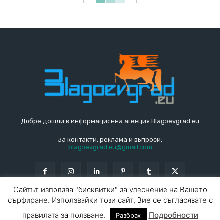
Добре дошли в информационна агенция Blagoevgrad.eu
За контакти, реклама и въпроси:
blagoevgrad.eu@gmail.com
Сайтът използва "бисквитки" за улеснение на Вашето
сърфиране. Използвайки този сайт, Вие се съгласявате с
© Blagoevgrad.EU 2010 - 2026
Общи условия
|
правилата за ползване.
Подробности
Разбрах