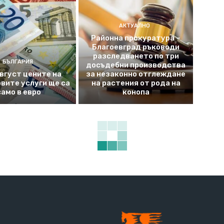
АКТУАЛНО
Районна прокуратура –
Благоевград ръководи
разследването по три
БЪЛГАРИЯ
досъдебни производства
август цените на
за незаконно отглеждане
вите услуги ще са
на растения от рода на
само в евро
конопа