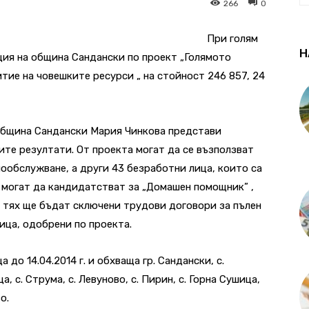
266
0
При голям
Н
ция на община Сандански по проект „Голямото
тие на човешките ресурси „ на стойност 246 857, 24
 община Сандански Мария Чинкова представи
ите резултати. От проекта могат да се възползват
мообслужване, а други 43 безработни лица, които са
 могат да кандидатстват за „Домашен помощник” ,
С тях ще бъдат сключени трудови договори за пълен
ица, одобрени по проекта.
до 14.04.2014 г. и обхваща гр. Сандански, с.
а, с. Струма, с. Левуново, с. Пирин, с. Горна Сушица,
о.