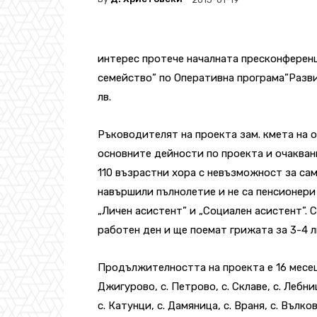
интерес протече началната пресконферен
семейство” по Оперативна програма”Разви
лв.
Ръководителят на проекта зам. кмета на
основните дейности по проекта и очакван
110 възрастни хора с невъзможност за са
навършили пълнолетие и не са пенсионери
„Личен асистент” и „Социален асистент”. 
работен ден и ще поемат грижата за 3-4 л
Продължителността на проекта е 16 месеца 
Джигурово, с. Петрово, с. Склаве, с. Лебниц
с. Катунци, с. Дамяница, с. Враня, с. Вълков