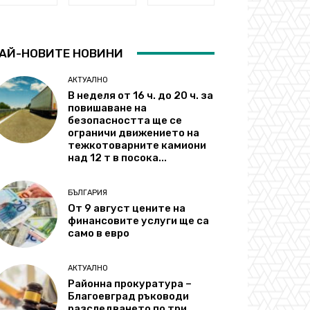
АЙ-НОВИТЕ НОВИНИ
АКТУАЛНО
В неделя от 16 ч. до 20 ч. за
повишаване на
безопасността ще се
ограничи движението на
тежкотоварните камиони
над 12 т в посока...
БЪЛГАРИЯ
От 9 август цените на
финансовите услуги ще са
само в евро
АКТУАЛНО
Районна прокуратура –
Благоевград ръководи
разследването по три