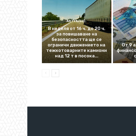
АКТУАЛНО
В неделя от 16 ч. до 20 ч.
за повишаване на
безопасността ще се
ограничи движението на
От 9 
тежкотоварните камиони
финансо
над 12 т в посока...