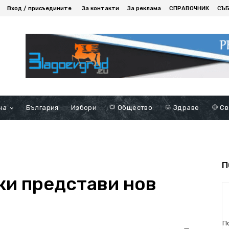
Вход / присъедините
За контакти
За реклама
СПРАВОЧНИК
СЪ
на
България
Избори
Общество
Здраве
Св
П
и представи нов
П