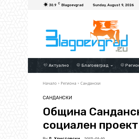
C
30.9
Blagoevgrad
Sunday, August 9, 2026
Актуално
Благоевград
Регио
Начало
Региона
Сандански
САНДАНСКИ
Община Санданск
социален проект
By
Д. Христовски
2013-01-19