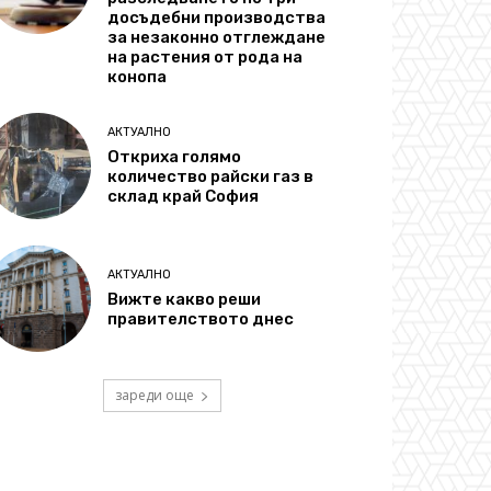
досъдебни производства
за незаконно отглеждане
на растения от рода на
конопа
АКТУАЛНО
Откриха голямо
количество райски газ в
склад край София
АКТУАЛНО
Вижте какво реши
правителството днес
зареди още