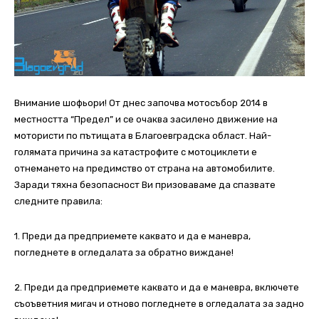
Внимание шофьори! От днес започва мотосъбор 2014 в
местността “Предел” и се очaква засилено движение на
мотористи по пътищата в Благоевградска област. Най-
голямата причина за катастрофите с мотоциклети е
отнемането на предимство от страна на автомобилите.
Заради тяхна безопасност Ви призоваваме да спазвате
следните правила:
1. Преди да предприемете каквато и да е маневра,
погледнете в огледалата за обратно виждане!
2. Преди да предприемете каквато и да е маневра, включете
съоъветния мигач и отново погледнете в огледалата за задно