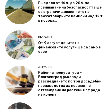
В неделя от 16 ч. до 20 ч. за
повишаване на безопасността ще
се ограничи движението на
тежкотоварните камиони над 12 т
в посока...
БЪЛГАРИЯ
От 9 август цените на
финансовите услуги ще са само в
евро
АКТУАЛНО
Районна прокуратура –
Благоевград ръководи
разследването по три досъдебни
производства за незаконно
отглеждане на растения от рода
на конопа