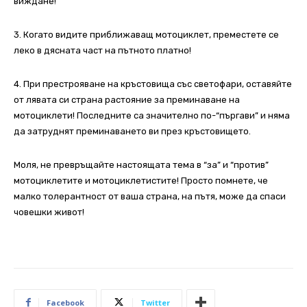
виждане!
3. Когато видите приближаващ мотоциклет, преместете се
леко в дясната част на пътното платно!
4. При престрояване на кръстовища със светофари, оставяйте
от лявата си страна растояние за преминаване на
мотоциклети! Последните са значително по-“пъргави” и няма
да затруднят преминаването ви през кръстовището.
Моля, не превръщайте настоящата тема в “за” и “против”
мотоциклетите и мотоциклетистите! Просто помнете, че
малко толерантност от ваша страна, на пътя, може да спаси
човешки живот!
Facebook
Twitter