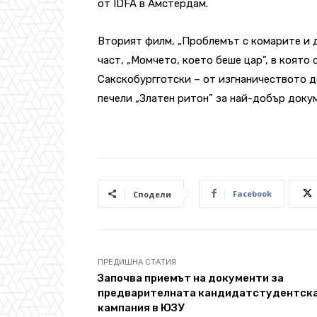
от IDFA в Амстердам.
Вторият филм, „Проблемът с комарите и др
част, „Момчето, което беше цар”, в която
Сакскобургготски – от изгнаничеството 
печели „Златен ритон” за най-добър докум
Facebook
Сподели
ПРЕДИШНА СТАТИЯ
Започва приемът на документи за
предварителната кандидатстудентск
кампания в ЮЗУ