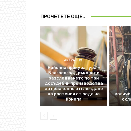
ПРОЧЕТЕТЕ ОЩЕ..
АКТУАЛНО
Районна прокуратура –
Благоевград ръководи
разследването по три
досъдебни производства
за незаконно отглеждане
От
на растения от рода на
количе
конопа
скл