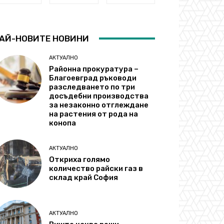
АЙ-НОВИТЕ НОВИНИ
АКТУАЛНО
Районна прокуратура –
Благоевград ръководи
разследването по три
досъдебни производства
за незаконно отглеждане
на растения от рода на
конопа
АКТУАЛНО
Откриха голямо
количество райски газ в
склад край София
АКТУАЛНО