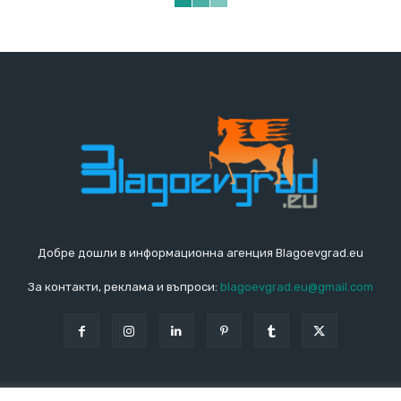
Добре дошли в информационна агенция Blagoevgrad.eu
За контакти, реклама и въпроси:
blagoevgrad.eu@gmail.com