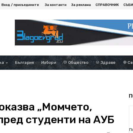
Вход / присъедините
За контакти
За реклама
СПРАВОЧНИК
СЪБИ
на
България
Избори
Общество
Здраве
Св
П
оказва „Момчето,
пред студенти на АУБ
П