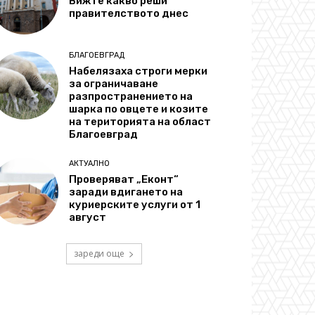
Вижте какво реши
правителството днес
БЛАГОЕВГРАД
Набелязаха строги мерки
за ограничаване
разпространението на
шарка по овцете и козите
на територията на област
Благоевград
АКТУАЛНО
Проверяват „Еконт“
заради вдигането на
куриерските услуги от 1
август
зареди още