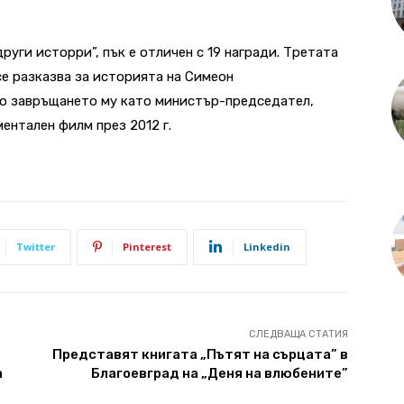
уги исторри”, пък е отличен с 19 награди. Третата
 се разказва за историята на Симеон
до завръщането му като министър-председател,
ентален филм през 2012 г.
Twitter
Pinterest
Linkedin
СЛЕДВАЩА СТАТИЯ
Представят книгата „Пътят на сърцата” в
а
Благоевград на „Деня на влюбените”