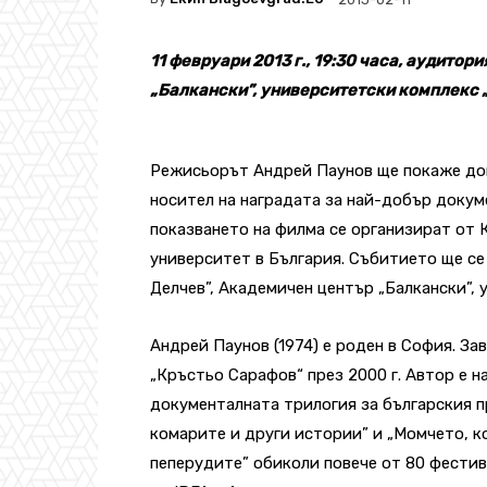
11 февруари 2013 г., 19:30 часа, аудито
„Балкански”, университетски комплекс 
Режисьорът Андрей Паунов ще покаже док
носител на наградата за най-добър докум
показването на филма се организират от
университет в България. Събитието ще се
Делчев”, Академичен център „Балкански”, 
Андрей Паунов (1974) е роден в София. З
„Кръстьо Сарафов“ през 2000 г. Автор е н
документалната трилогия за българския п
комарите и други истории” и „Момчето, к
пеперудите” обиколи повече от 80 фестив