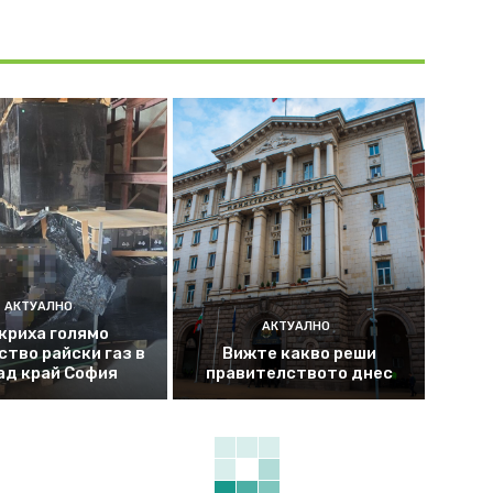
АКТУАЛНО
АКТУАЛНО
криха голямо
ство райски газ в
Вижте какво реши
ад край София
правителството днес