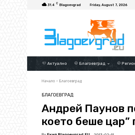
C
31.4
Blagoevgrad
Friday, August 7, 2026
Актуално
Благоевград
Регио
Начало
Благоевград
БЛАГОЕВГРАД
Андрей Паунов п
което беше цар” 
By
Екип Blagoevgrad.EU
2013-02-11