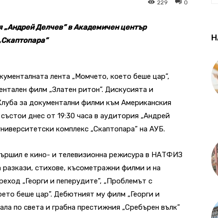
229
0
рия „Андрей Делчев” в Академичен център
Н
„Скаптопара”
ументалната лента „Момчето, което беше цар”,
ентален филм „Златен ритон”. Дискусията и
 Клуба за документални филми към Американския
 състои днес от 19:30 часа в аудитория „Андрей
университетски комплекс „Скаптопара” на АУБ.
авършил е кино- и телевизионна режисура в НАТФИЗ
а разкази, стихове, късометражни филми и на
реход „Георги и пеперудите”, „Проблемът с
оето беше цар”. Дебютният му филм „Георги и
ала по света и грабна престижния „Сребърен вълк”