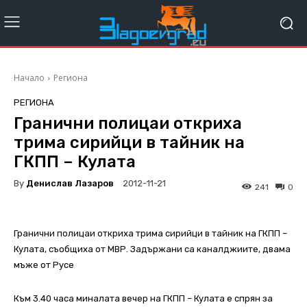
Начало
Региона
РЕГИОНА
Гранични полицаи откриха
трима сирийци в тайник на
ГКПП – Кулата
By
Денислав Лазаров
2012-11-21
241
0
Гранични полицаи откриха трима сирийци в тайник на ГКПП –
Кулата, съобщиха от МВР. Задържани са каналджиите, двама
мъже от Русе
Към 3.40 часа миналата вечер на ГКПП – Кулата е спрян за