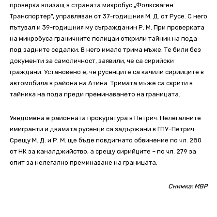
проверка влизащ в страната микробус „Фолксваген
Транспортер”, управляван от 37-годишния М. Д. от Русе. С него
пътувал и 39-годишния му съгражданин Р. М. При проверката
на микробуса граничните полицаи открили тайник на пода
под задните седалки. В него имало трима мъже. Те били без
документи за самоличност, заявили, че са сирийски
граждани. Установено е, че русенците са качили сирийците в
автомобила в района на Атина. Тримата мъже са скрити в
тайника на пода преди преминаването на границата.
Уведомена е районната прокуратура в Петрич. Нелегалните
имигранти и двамата русенци са задържани в ГПУ-Петрич.
Срещу М. Д. и Р. М. ще бъде повдигнато обвинение по чл. 280
от НК за каналджийство, а срещу сирийците – по чл. 279 за
опит за нелегално преминаване на границата.
Снимка: МВР