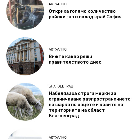
АКТУАЛНО
Откриха голямо количество
райски газ в склад край София
АКТУАЛНО
Вижте какво реши
правителството днес
БЛАГОЕВГРАД
Набелязаха строги мерки за
ограничаване разпространението
на шарка по овцете и козите на
територията на област
Благоевград
АКТУАЛНО