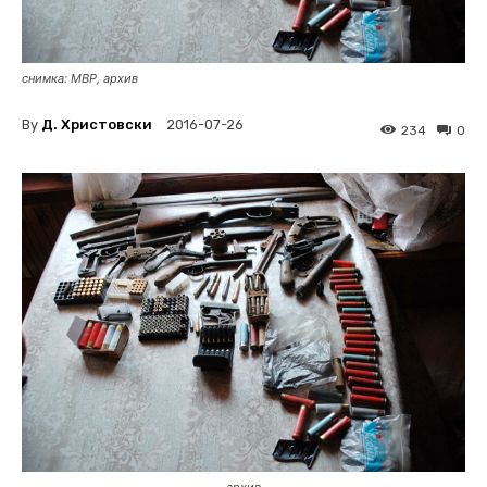
снимка: МВР, архив
By
Д. Христовски
2016-07-26
234
0
архив