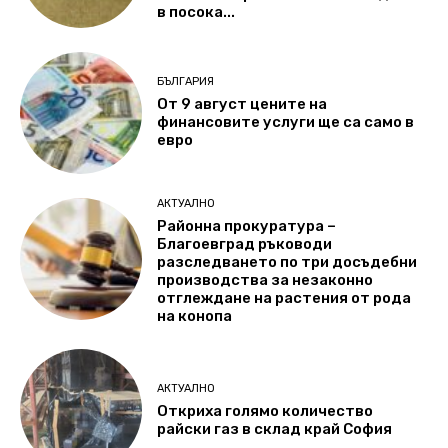
в посока...
БЪЛГАРИЯ
От 9 август цените на
финансовите услуги ще са само в
евро
АКТУАЛНО
Районна прокуратура –
Благоевград ръководи
разследването по три досъдебни
производства за незаконно
отглеждане на растения от рода
на конопа
АКТУАЛНО
Откриха голямо количество
райски газ в склад край София