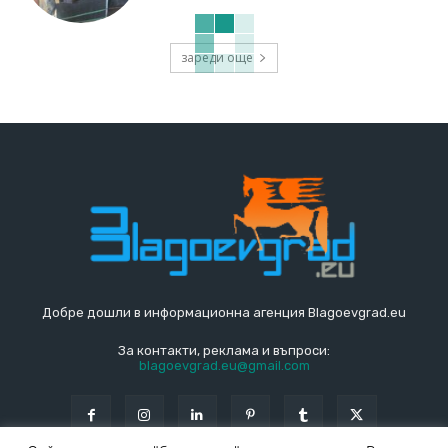
зареди още
Добре дошли в информационна агенция Blagoevgrad.eu
За контакти, реклама и въпроси:
blagoevgrad.eu@gmail.com