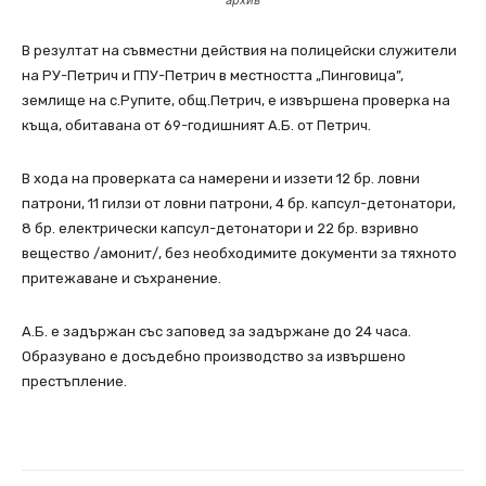
В резултат на съвместни действия на полицейски служители
на РУ-Петрич и ГПУ-Петрич в местността „Пинговица”,
землище на с.Рупите, общ.Петрич, е извършена проверка на
къща, обитавана от 69-годишният А.Б. от Петрич.
В хода на проверката са намерени и иззети 12 бр. ловни
патрони, 11 гилзи от ловни патрони, 4 бр. капсул-детонатори,
8 бр. електрически капсул-детонатори и 22 бр. взривно
вещество /амонит/, без необходимите документи за тяхното
притежаване и съхранение.
А.Б. е задържан със заповед за задържане до 24 часа.
Образувано е досъдебно производство за извършено
престъпление.