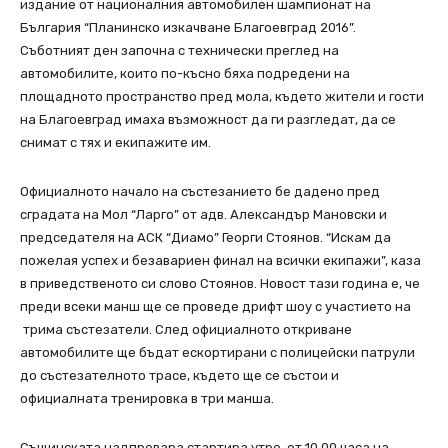
издание от националния автомобилен шампионат на
България “Планинско изкачване Благоевград 2016”.
Съботният ден започна с технически преглед на
автомобилите, които по-късно бяха подредени на
площадното пространство пред мола, където жители и гости
на Благоевград имаха възможност да ги разгледат, да се
снимат с тях и екипажите им.
Официалното начало на състезанието бе дадено пред
сградата на Мол “Ларго” от aдв. Александър Мановски и
председателя на АСК “Диамо” Георги Стоянов. “Искам да
пожелая успех и безавариен финал на всички екипажи”, каза
в приведственото си слово Стоянов. Новост тази година е, че
преди всеки манш ще се проведе дрифт шоу с участието на
трима състезатели. След официалното откриване
автомобилите ще бъдат ескортирани с полицейски патрули
до състезателното трасе, където ще се състои и
официалната тренировка в три манша.
Същинската надпревара стартира утре, от 10.00 часа на