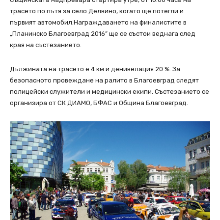
трасето по пътя за село Делвино, когато ще потегли и
първият автомобил.Награждаването на финалистите в
„Планинско Благоевград 2016” ще се състои веднага след
края на състезанието.
Дължината на трасето е 4 км и денивелация 20 %. За
безопасното провеждане на ралито в Благоевград следят
полицейски служители и медицински екипи. Състезанието се
организира от СК ДИАМО, БФАС и Община Благоевград.