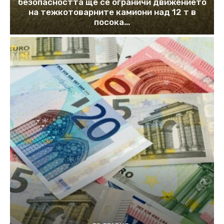
безопасността ще се ограничи движението
на тежкотоварните камиони над 12 т в
посока...