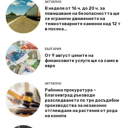
АКТУАЛНО
В неделя от 16 ч. до 20 ч. за
повишаване на безопасността ще
се ограничи движението на
тежкотоварните камиони над 12 т
в посока...
БЪЛГАРИЯ
От 9 август цените на
финансовите услуги ще са само в
евро
АКТУАЛНО
Районна прокуратура –
Благоевград ръководи
разследването по три досъдебни
производства за незаконно
отглеждане на растения от рода
на конопа