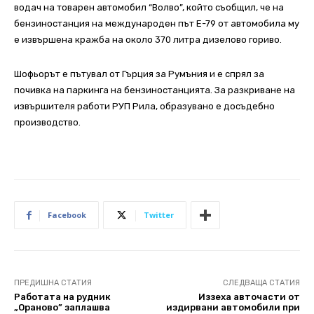
водач на товарен автомобил “Волво”, който съобщил, че на
бензиностанция на международен път Е-79 от автомобила му
е извършена кражба на около 370 литра дизелово гориво.
Шофьорът е пътувал от Гърция за Румъния и е спрял за
почивка на паркинга на бензиностанцията. За разкриване на
извършителя работи РУП Рила, образувано е досъдебно
производство.
Facebook
Twitter
ПРЕДИШНА СТАТИЯ
СЛЕДВАЩА СТАТИЯ
Работата на рудник
Иззеха авточасти от
„Ораново” заплашва
издирвани автомобили при