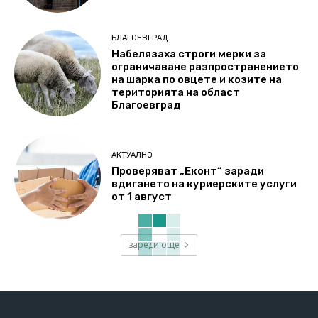
БЛАГОЕВГРАД
Набелязаха строги мерки за
ограничаване разпространението
на шарка по овцете и козите на
територията на област
Благоевград
АКТУАЛНО
Проверяват „Еконт“ заради
вдигането на куриерските услуги
от 1 август
зареди още