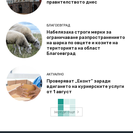
правителството днес
БЛАГОЕВГРАД
Набелязаха строги мерки за
ограничаване разпространението
на шарка по овцете и козите на
територията на област
Благоевград
АКТУАЛНО
Проверяват „Еконт“ заради
вдигането на куриерските услуги
от 1 август
зареди още