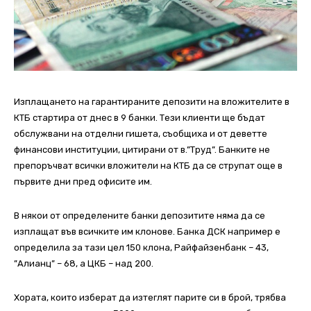
Изплащането на гарантираните депозити на вложителите в
КТБ стартира от днес в 9 банки. Тези клиенти ще бъдат
обслужвани на отделни гишета, съобщиха и от деветте
финансови институции, цитирани от в.”Труд”. Банките не
препоръчват всички вложители на КТБ да се струпат още в
първите дни пред офисите им.
В някои от определените банки депозитите няма да се
изплащат във всичките им клонове. Банка ДСК например е
определила за тази цел 150 клона, Райфайзенбанк – 43,
”Алианц” – 68, а ЦКБ – над 200.
Хората, които изберат да изтеглят парите си в брой, трябва