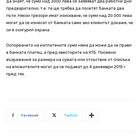
да знаят, че суми над 3000 лева се заявяват два работни дни
предварително, т.е. те ще трябва да посетят банката два
пъти. Някои трезори имат изискване, че суми над 20 000 лева
могат да се изнесат от банката само ако клиентът докаже, че
си е осигурил охрана.
Оспорването на изплатените суми няма да може да се прави
в банката платец, а пред квесторите на КТБ. Писмени
възражения за размера на сумата или отсъствие от списъка
на вложителите могат да се подават до 4 декември 2015 г.
пред тях.
Facebook
Twitter