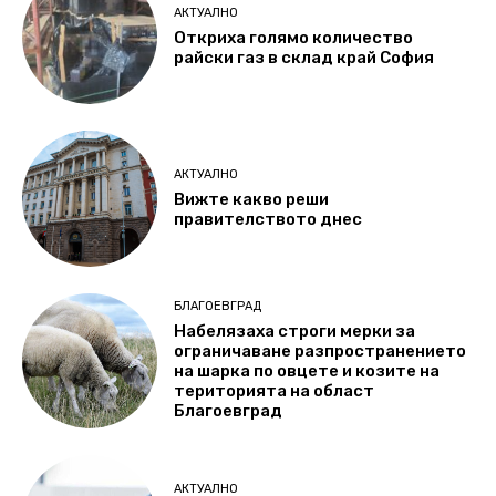
АКТУАЛНО
Откриха голямо количество
райски газ в склад край София
АКТУАЛНО
Вижте какво реши
правителството днес
БЛАГОЕВГРАД
Набелязаха строги мерки за
ограничаване разпространението
на шарка по овцете и козите на
територията на област
Благоевград
АКТУАЛНО