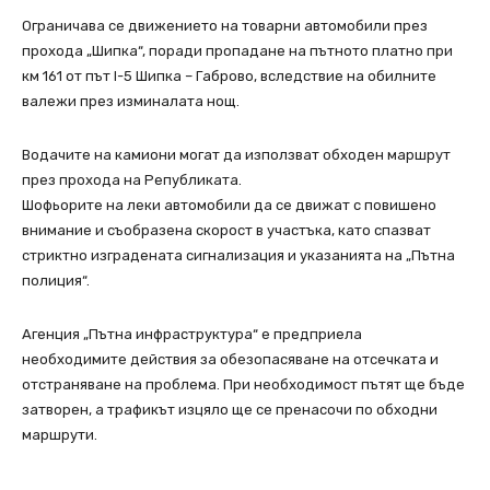
Ограничава се движението на товарни автомобили през
прохода „Шипка“, поради пропадане на пътното платно при
км 161 от път I-5 Шипка – Габрово, вследствие на обилните
валежи през изминалата нощ.
Водачите на камиони могат да използват обходен маршрут
през прохода на Републиката.
Шофьорите на леки автомобили да се движат с повишено
внимание и съобразена скорост в участъка, като спазват
стриктно изградената сигнализация и указанията на „Пътна
полиция“.
Агенция „Пътна инфраструктура“ е предприела
необходимите действия за обезопасяване на отсечката и
отстраняване на проблема. При необходимост пътят ще бъде
затворен, а трафикът изцяло ще се пренасочи по обходни
маршрути.