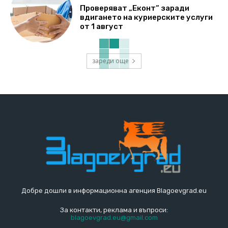
Проверяват „Еконт“ заради
вдигането на куриерските услуги
от 1 август
зареди още
Добре дошли в информационна агенция Blagoevgrad.eu
За контакти, реклама и въпроси:
blagoevgrad.eu@gmail.com