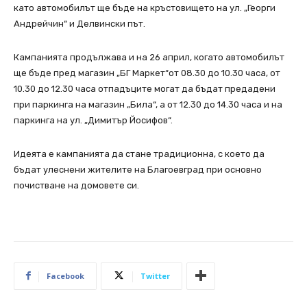
като автомобилът ще бъде на кръстовището на ул. „Георги
Андрейчин“ и Делвински път.
Кампанията продължава и на 26 април, когато автомобилът
ще бъде пред магазин „БГ Маркет“от 08.30 до 10.30 часа, от
10.30 до 12.30 часа отпадъците могат да бъдат предадени
при паркинга на магазин „Била“, а от 12.30 до 14.30 часа и на
паркинга на ул. „Димитър Йосифов“.
Идеята е кампанията да стане традиционна, с което да
бъдат улеснени жителите на Благоевград при основно
почистване на домовете си.
Facebook
Twitter