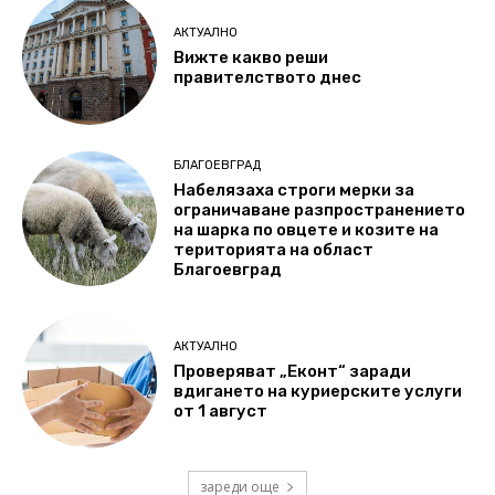
АКТУАЛНО
Вижте какво реши
правителството днес
БЛАГОЕВГРАД
Набелязаха строги мерки за
ограничаване разпространението
на шарка по овцете и козите на
територията на област
Благоевград
АКТУАЛНО
Проверяват „Еконт“ заради
вдигането на куриерските услуги
от 1 август
зареди още