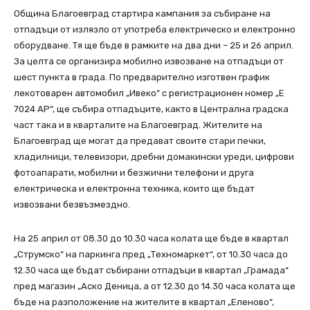
Община Благоевград стартира кампания за събиране на
отпадъци от излязло от употреба електрическо и електронно
оборудване. Тя ще бъде в рамките на два дни – 25 и 26 април.
За целта се организира мобилно извозване на отпадъци от
шест пункта в града. По предварително изготвен график
лекотоварен автомобил „Ивеко“ с регистрационен номер „Е
7024 АР“, ще събира отпадъците, както в Централна градска
част така и в кварталите на Благоевград. Жителите на
Благоевград ще могат да предават своите стари печки,
хладилници, телевизори, дребни домакински уреди, цифрови
фотоапарати, мобилни и безжични телефони и друга
електрическа и електронна техника, които ще бъдат
извозвани безвъзмездно.
На 25 април от 08.30 до 10.30 часа колата ще бъде в квартал
„Струмско“ на паркинга пред „Техномаркет“, от 10.30 часа до
12.30 часа ще бъдат събирани отпадъци в квартал „Грамада“
пред магазин „Аско Деница, а от 12.30 до 14.30 часа колата ще
бъде на разположение на жителите в квартал „Еленово“,