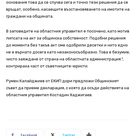
основания това да се случва сега и точно тези решения да се
връщат, особено, касаещите възстановяването на имотите на
граждани на общината.
В заповедите на областния управител е посочено, като мотив
липсата на акт за общинска собственост. Подобни решения
до момента без такъв акт сме одобрили десетки и нито едно
не е върнато досега като незаконосъобразно. Това е безумие,
чисто заяждане от страна на областната администрация.”,
контрираха част от съветниците-юристи.
Румен Калайджиев от ЕКИП дори предложи Общинският
съвет да приеме декларация, с която да осъди действията на
областния управител Костадин Хаджигаев.
Facebook
Twitter