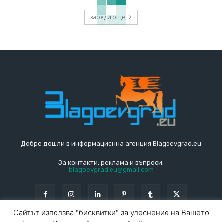
зареди още
Добре дошли в информационна агенция Blagoevgrad.eu
За контакти, реклама и въпроси:
blagoevgrad.eu@gmail.com
Сайтът използва "бисквитки" за улеснение на Вашето