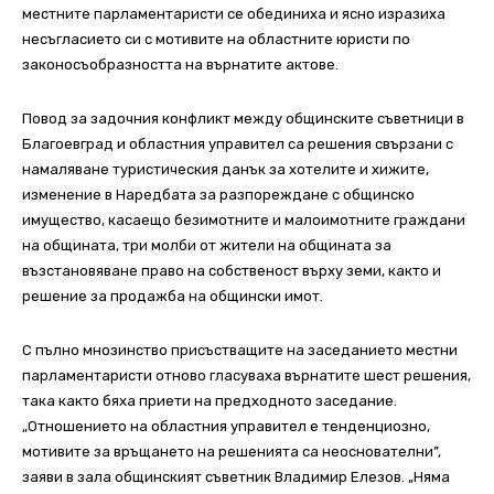
местните парламентаристи се обединиха и ясно изразиха
несъгласието си с мотивите на областните юристи по
законосъобразността на върнатите актове.
Повод за задочния конфликт между общинските съветници в
Благоевград и областния управител са решения свързани с
намаляване туристическия данък за хотелите и хижите,
изменение в Наредбата за разпореждане с общинско
имущество, касаещо безимотните и малоимотните граждани
на общината, три молби от жители на общината за
възстановяване право на собственост върху земи, както и
решение за продажба на общински имот.
С пълно мнозинство присъстващите на заседанието местни
парламентаристи отново гласуваха върнатите шест решения,
така както бяха приети на предходното заседание.
„Отношението на областния управител е тенденциозно,
мотивите за връщането на решенията са неоснователни”,
заяви в зала общинският съветник Владимир Елезов. „Няма