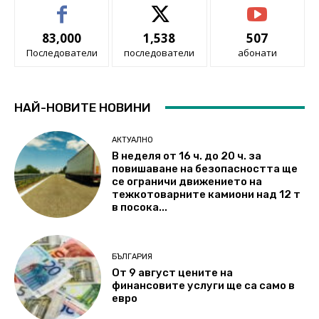
83,000
1,538
507
Последователи
последователи
абонати
НАЙ-НОВИТЕ НОВИНИ
АКТУАЛНО
В неделя от 16 ч. до 20 ч. за
повишаване на безопасността ще
се ограничи движението на
тежкотоварните камиони над 12 т
в посока...
БЪЛГАРИЯ
От 9 август цените на
финансовите услуги ще са само в
евро