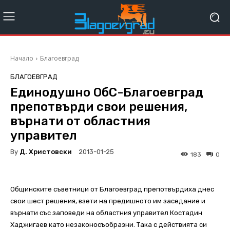
Начало
Благоевград
БЛАГОЕВГРАД
Единодушно ОбС-Благоевград
препотвърди свои решения,
върнати от областния
управител
By
Д. Христовски
2013-01-25
183
0
Общинските съветници от Благоевград препотвърдиха днес
свои шест решения, взети на предишното им заседание и
върнати със заповеди на областния управител Костадин
Хаджигаев като незаконосъобразни. Така с действията си