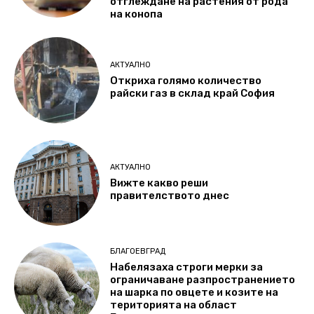
отглеждане на растения от рода
на конопа
АКТУАЛНО
Откриха голямо количество
райски газ в склад край София
АКТУАЛНО
Вижте какво реши
правителството днес
БЛАГОЕВГРАД
Набелязаха строги мерки за
ограничаване разпространението
на шарка по овцете и козите на
територията на област