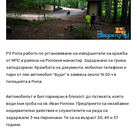
РУ Рила работи по установяване на извършители на кражба
от МПС в района на Рилския манастир. Задържани са трима
заподозрени. Кражбата на документи, мобилни телефони и
пари от лек автомобил “Ауди” е заявена около 16.00 ч в
полицията в Рила.
Автомобилът е бил паркиран в близост до пътеката, която
води към гроба на св. Иван Рилски. Предприети са незабавни
издирвателни действия и служителите на реда са
задържали 3-ма перничани. Те са на възраст 50, 49 и 37
години.