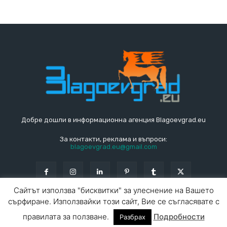
Добре дошли в информационна агенция Blagoevgrad.eu
За контакти, реклама и въпроси:
blagoevgrad.eu@gmail.com
Сайтът използва "бисквитки" за улеснение на Вашето
сърфиране. Използвайки този сайт, Вие се съгласявате с
© Blagoevgrad.EU 2010 - 2026
Общи условия
|
правилата за ползване.
Подробности
Разбрах
За контакти
За реклама
СПРАВОЧНИК
СЪБИТИЯ