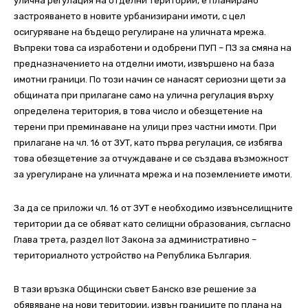
улична регулация на отделни територии, е планирано
застрояването в новите урбанизирани имоти, с цел
осигуряване на бъдещо регулиране на уличната мрежа.
Въпреки това са изработени и одобрени ПУП – ПЗ за смяна на
предназначението на отделни имоти, извършено на база
имотни граници. По този начин се нанасят сериозни щети за
общината при прилагане само на улична регулация върху
определена територия, в това число и обезщетение на
терени при преминаване на улици през частни имоти. При
прилагане на чл. 16 от ЗУТ, като първа регулация, се избягва
това обезщетение за отчуждаване и се създава възможност
за урегулиране на уличната мрежа и на поземлениете имоти.
За да се приложи чл. 16 от ЗУТ е необходимо извънселищните
територии да се обяват като селищни образования, съгласно
Глава трета, раздел IIот Закона за административно –
териториалното устройство на Република България.
В тази връзка Общински съвет Банско взе решение за
обявяване на нови територии, извън границите по плана на