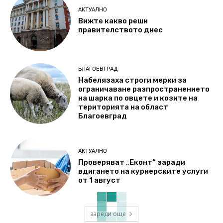
АКТУАЛНО
Вижте какво реши
правителството днес
БЛАГОЕВГРАД
Набелязаха строги мерки за
ограничаване разпространението
на шарка по овцете и козите на
територията на област
Благоевград
АКТУАЛНО
Проверяват „Еконт“ заради
вдигането на куриерските услуги
от 1 август
зареди още