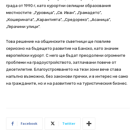
града от 1990 г, като курортни селищни образования
местностите: „Гуровица”, „Св. Иван”, „Грамадето”,
„Кошерината”, „Карантията”, „Средореко”, „Асаница”,
„Герачини улици”.
Това решение на общинските съветници ще повлияе
сериозно на бъдещето развитие на Банско, като значим
европейски курорт. С него ще бъдат преодолени огромните
проблеми на градоустройството, затлачвани повече от
десетилетие. Благоустрояването на тези зони вече става
напълно възможно, без законови пречки, и в интерес не само
на гражданите, но и на развитието на туристическия бизнес.
Facebook
Twitter