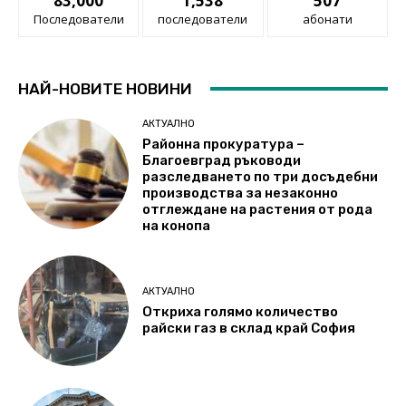
83,000
1,538
507
Последователи
последователи
абонати
НАЙ-НОВИТЕ НОВИНИ
АКТУАЛНО
Районна прокуратура –
Благоевград ръководи
разследването по три досъдебни
производства за незаконно
отглеждане на растения от рода
на конопа
АКТУАЛНО
Откриха голямо количество
райски газ в склад край София