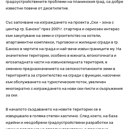
градоустройствените проблеми на планинския град, са добре
известни повече от десетилетие.
Със започване на изграждането на проекта „Ски – зона с
център гр. Банско” през 2001 г. стартира и сериозен интерес
към закупуване на земи и строителство на хотели,
апартаментни комплекси, търговски и жилищни сгради в гр.
Банско в чертите на града и най-вече извън границите му. На
значителни територии, особено в южната, югоизточната и
югозападната части на извънселищната територия, е
сменено предназначението на селскостопанските земи в
територията за строителство на сгради с функции, насочени
към обслужването на туристическия поток, увеличен
многократно с изграждането на нови ски писти и съоръжения
за ски.
В началото създаването на новите територии се е
извършвало в голяма степен хаотично. След което, на база
идейни и неодобрени градоустройствени разработки за