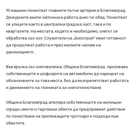
10 машини почистват главните пътни артерии в Благоевград.
Дежурните екипи започнаха работа днес по обяд. Почистват
се улиците както в централна градска част, така и по
кварталите. На местата, където е необходимо, снегът се
обработва със сол. Служители на „Биострой“ имат готовност
да продължат работа и през малките часове на
денонощието.
Във връзка със снеговалежа, Община Благоевград призовава
собствениците и шофьорите на автомобили да паркират на
обозначените за това места, без да възпрепятстват работата
и движението на техниката за снегопочистване.
Община Благоевград апелира собствениците на жилищни
сгради, имоти и търговски обекти да предприемат действия
по почистване на прилежащите тротоари и подходи към
обектите.