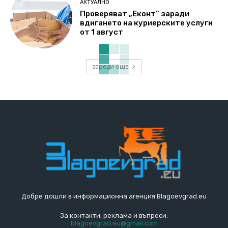
АКТУАЛНО
Проверяват „Еконт“ заради
вдигането на куриерските услуги
от 1 август
зареди още
Добре дошли в информационна агенция Blagoevgrad.eu
За контакти, реклама и въпроси:
blagoevgrad.eu@gmail.com