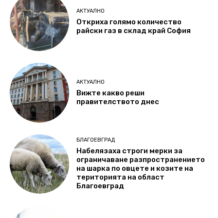
АКТУАЛНО
Откриха голямо количество
райски газ в склад край София
АКТУАЛНО
Вижте какво реши
правителството днес
БЛАГОЕВГРАД
Набелязаха строги мерки за
ограничаване разпространението
на шарка по овцете и козите на
територията на област
Благоевград