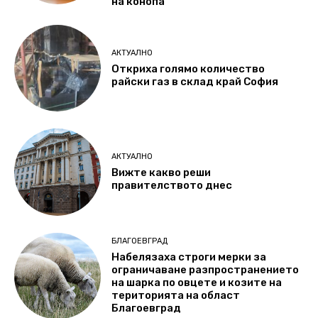
на конопа
АКТУАЛНО
Откриха голямо количество
райски газ в склад край София
АКТУАЛНО
Вижте какво реши
правителството днес
БЛАГОЕВГРАД
Набелязаха строги мерки за
ограничаване разпространението
на шарка по овцете и козите на
територията на област
Благоевград