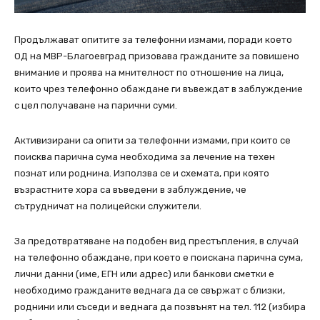
Продължават опитите за телефонни измами, поради което
ОД на МВР-Благоевград призовава гражданите за повишено
внимание и проява на мнителност по отношение на лица,
които чрез телефонно обаждане ги въвеждат в заблуждение
с цел получаване на парични суми.
Активизирани са опити за телефонни измами, при които се
поисква парична сума необходима за лечение на техен
познат или роднина. Използва се и схемата, при която
възрастните хора са въведени в заблуждение, че
сътрудничат на полицейски служители.
За предотвратяване на подобен вид престъпления, в случай
на телефонно обаждане, при което е поискана парична сума,
лични данни (име, ЕГН или адрес) или банкови сметки е
необходимо гражданите веднага да се свържат с близки,
роднини или съседи и веднага да позвънят на тел. 112 (избира