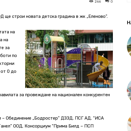
266
0
Д ще строи новата детска градина в жк „Еленово”.
Н
тата на
а на
те за
аботи по
екторни
 от 0 до
равилата за провеждане на национален конкурентен
 – Обединение „Бодростер” ДЗЗД, ПСГ АД, “ИСА
“Танел” ООД, Консорциум “Прима Билд – ПСП