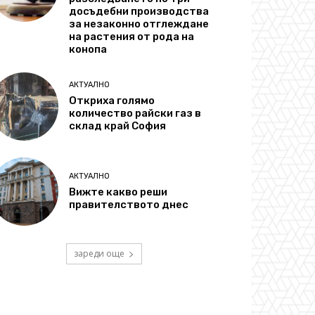
досъдебни производства
за незаконно отглеждане
на растения от рода на
конопа
АКТУАЛНО
Откриха голямо
количество райски газ в
склад край София
АКТУАЛНО
Вижте какво реши
правителството днес
зареди още