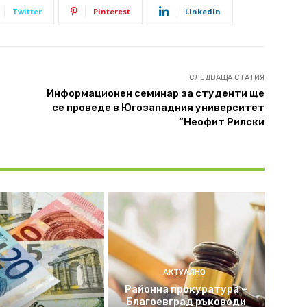
Twitter
Pinterest
Linkedin
СЛЕДВАЩА СТАТИЯ
Информационен семинар за студенти ще
се проведе в Югозападния университет
“Неофит Рилски
АКТУАЛНО
Районна прокуратура –
Благоевград ръководи