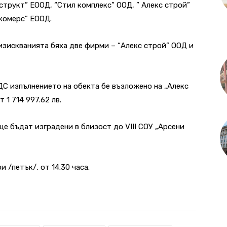
структ” ЕООД, “Стил комплекс” ООД, ” Алекс строй”
 комерс” ЕООД.
изискванията бяха две фирми – “Алекс строй” ООД и
ДДС изпълнението на обекта бе възложено на „Алекс
 1 714 997.62 лв.
е бъдат изградени в близост до VIII СОУ „Арсени
 /петък/, от 14.30 часа.