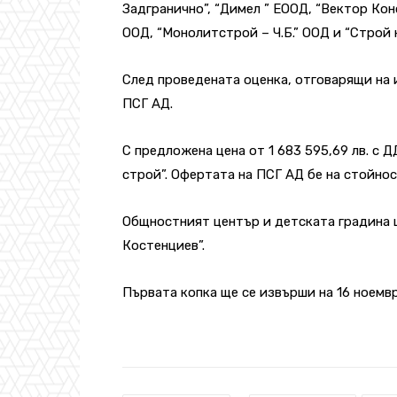
Задгранично”, “Димел ” ЕООД, “Вектор Кон
ООД, “Монолитстрой – Ч.Б.” ООД и “Строй
След проведената оценка, отговарящи на 
ПСГ АД.
С предложена цена от 1 683 595,69 лв. с 
строй”. Офертата на ПСГ АД бе на стойност
Общностният център и детската градина щ
Костенциев”.
Първата копка ще се извърши на 16 ноември