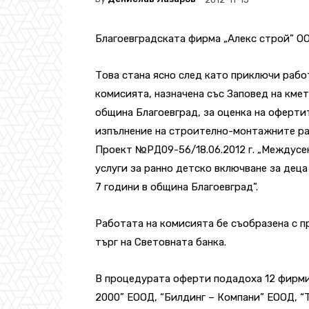
Благоевградската фирма „Алекс строй” ОО
Това стана ясно след като приключи рабо
комисията, назначена със Заповед на кмет
община Благоевград, за оценка на оферти
изпълнение на строително-монтажните р
Проект №РД09-56/18.06.2012 г. „Междус
услуги за ранно детско включване за деца
7 години в община Благоевград”.
Работата на комисията бе съобразена с п
търг на Световната банка.
В процедурата оферти подадоха 12 фирми
2000” ЕООД, “Билдинг – Компани” ЕООД, 