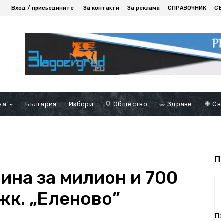
Вход / присъедините
За контакти
За реклама
СПРАВОЧНИК
С
на
България
Избори
Общество
Здраве
Св
П
ина за милион и 700
жк. „Еленово”
П