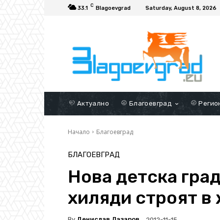
C
33.1
Blagoevgrad
Saturday, August 8, 2026
Актуално
Благоевград
Регио
Начало
Благоевград
БЛАГОЕВГРАД
Нова детска град
хиляди строят в 
By
Денислав Лазаров
2012-11-15