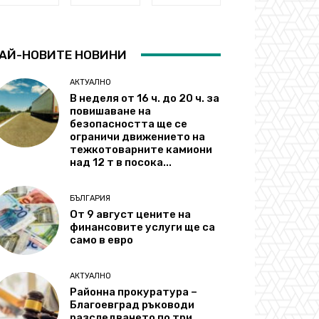
АЙ-НОВИТЕ НОВИНИ
АКТУАЛНО
В неделя от 16 ч. до 20 ч. за
повишаване на
безопасността ще се
ограничи движението на
тежкотоварните камиони
над 12 т в посока...
БЪЛГАРИЯ
От 9 август цените на
финансовите услуги ще са
само в евро
АКТУАЛНО
Районна прокуратура –
Благоевград ръководи
разследването по три