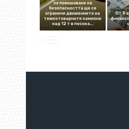
за повишаване на
безопасността ще се
ограничи движението на
От 9 
тежкотоварните камиони
финансо
над 12 т в посока...