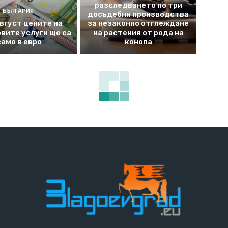
разследването по три
БЪЛГАРИЯ
досъдебни производства
август цените на
за незаконно отглеждане
вите услуги ще са
на растения от рода на
само в евро
конопа