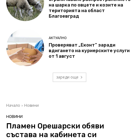
на шарка по овцете и козите на
територията на област
Благоевград
АКТУАЛНО
Проверяват „Еконт“ заради
вдигането на куриерските услуги
от 1 август
зареди още