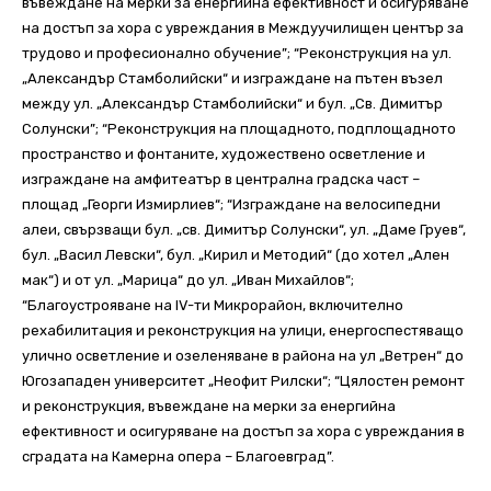
въвеждане на мерки за енергийна ефективност и осигуряване
на достъп за хора с увреждания в Междуучилищен център за
трудово и професионално обучение”; “Реконструкция на ул.
„Александър Стамболийски“ и изграждане на пътен възел
между ул. „Александър Стамболийски“ и бул. „Св. Димитър
Солунски”; “Реконструкция на площадното, подплощадното
пространство и фонтаните, художествено осветление и
изграждане на амфитеатър в централна градска част –
площад „Георги Измирлиев“; “Изграждане на велосипедни
алеи, свързващи бул. „св. Димитър Солунски“, ул. „Даме Груев“,
бул. „Васил Левски“, бул. „Кирил и Методий“ (до хотел „Ален
мак“) и от ул. „Марица“ до ул. „Иван Михайлов“;
“Благоустрояване на IV-ти Микрорайон, включително
рехабилитация и реконструкция на улици, енергоспестяващо
улично осветление и озеленяване в района на ул „Ветрен“ до
Югозападен университет „Неофит Рилски“; “Цялостен ремонт
и реконструкция, въвеждане на мерки за енергийна
ефективност и осигуряване на достъп за хора с увреждания в
сградата на Камерна опера – Благоевград”.