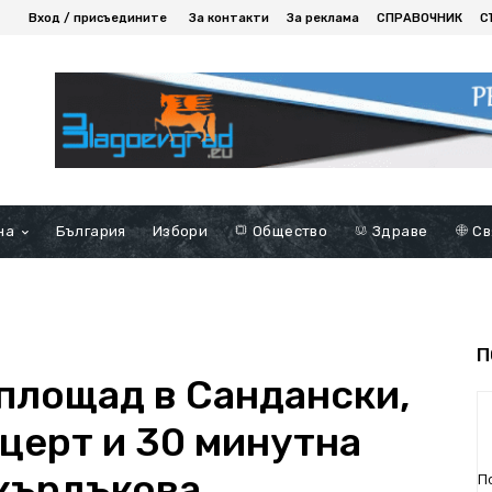
Вход / присъедините
За контакти
За реклама
СПРАВОЧНИК
С
на
България
Избори
Общество
Здраве
Св
П
площад в Сандански,
церт и 30 минутна
кърдъкова
П