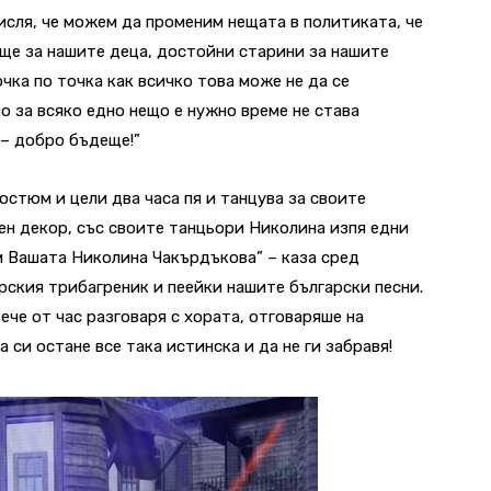
 мисля, че можем да променим нещата в политиката, че
ще за нашите деца, достойни старини за нашите
чка по точка как всичко това може не да се
о за всяко едно нещо е нужно време не става
 – добро бъдеще!”
остюм и цели два часа пя и танцува за своите
лен декор, със своите танцьори Николина изпя едни
ам Вашата Николина Чакърдъкова” – каза сред
рския трибагреник и пеейки нашите български песни.
ече от час разговаря с хората, отговаряше на
 си остане все така истинска и да не ги забравя!