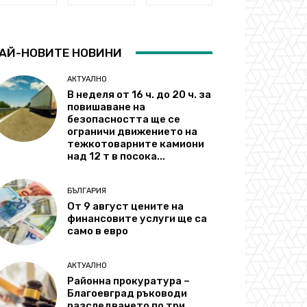
АЙ-НОВИТЕ НОВИНИ
АКТУАЛНО
В неделя от 16 ч. до 20 ч. за
повишаване на
безопасността ще се
ограничи движението на
тежкотоварните камиони
над 12 т в посока...
БЪЛГАРИЯ
От 9 август цените на
финансовите услуги ще са
само в евро
АКТУАЛНО
Районна прокуратура –
Благоевград ръководи
разследването по три