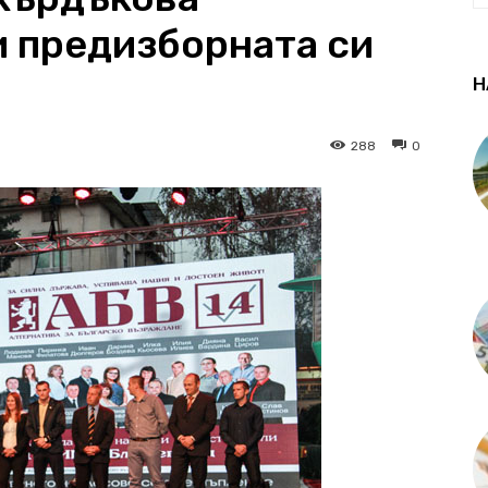
 предизборната си
Н
288
0