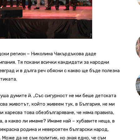
дски регион – Николина Чакърдъкова даде
пания. Тя покани всички кандидати за народни
вград и в дълга реч обясни с какво ще бъде полезна
итиката.
ша думите й. „Със сигурност не ми беше детската
есва животът, който живеем тук, в България, не ми
ми харесва това обезбългаряване, че няма правила,
а, а какво ли имаме? Имаме най – хубавите неща, в
рекрасна родина и невероятен български народ,
 Може да не съм политик, но зная едно, че съм