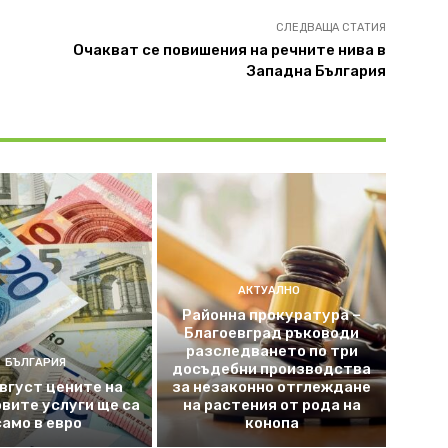
СЛЕДВАЩА СТАТИЯ
Очакват се повишения на речните нива в
Западна България
АКТУАЛНО
Районна прокуратура –
Благоевград ръководи
разследването по три
БЪЛГАРИЯ
досъдебни производства
август цените на
за незаконно отглеждане
вите услуги ще са
на растения от рода на
само в евро
конопа