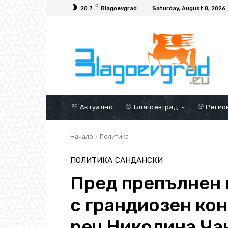
C
20.7
Blagoevgrad
Saturday, August 8, 2026
Актуално
Благоевград
Регио
Начало
Политика
ПОЛИТИКА
САНДАНСКИ
Пред препълнен 
с грандиозен кон
реч Николина Ча