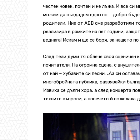
честен човек, почтен и не лъжа. И все си
можем да създадем едно по – добро бъде
родители. Ние от АБВ сме разработили то
реализира в рамките на пет години, защот
веднага! Искам и ще се боря, за нашето по
След тези думи тя облече своя сценичен к
почитатели. На огромна сцена, с внушите
от най – хубавите си песни. „Аз си остав
многобройната публика, развявайки бълга
Извиха се дълги хора, а след концерта пов
техните въпроси, а повечето й пожелаха да