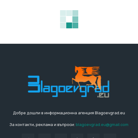
Добре дошли в информационна агенция Blagoevgrad.eu
За контакти, реклама и въпроси:
blagoevgrad.eu@gmail.com