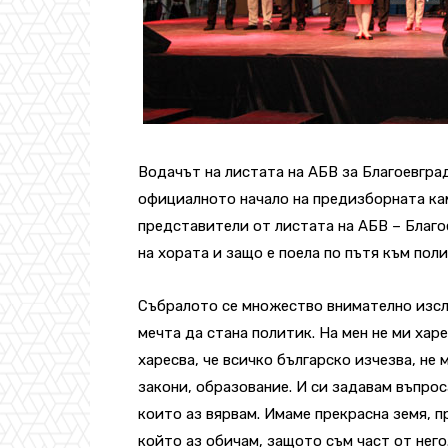
Водачът на листата на АБВ за Благоевгра
официалното начало на предизборната кам
представители от листата на АБВ – Благое
на хората и защо е поела по пътя към пол
Събралото се множество внимателно изслу
мечта да стана политик. На мен не ми хар
харесва, че всичко българско изчезва, не 
закони, образование. И си задавам въпрос
които аз вярвам. Имаме прекрасна земя, п
който аз обичам, защото съм част от него.