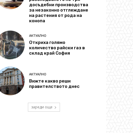
досъдебни производства
за незаконно отглеждане
на растения от рода на
конопа
АКТУАЛНО
Откриха голямо
количество райски газ в
склад край София
АКТУАЛНО
Вижте какво реши
правителството днес
зареди още