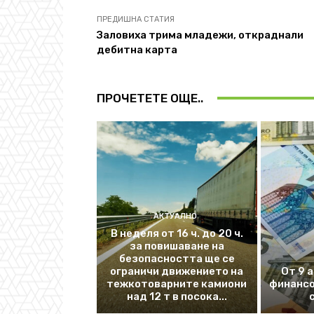
ПРЕДИШНА СТАТИЯ
Заловиха трима младежи, откраднали
дебитна карта
ПРОЧЕТЕТЕ ОЩЕ..
АКТУАЛНО
В неделя от 16 ч. до 20 ч.
за повишаване на
безопасността ще се
ограничи движението на
От 9 
тежкотоварните камиони
финансо
над 12 т в посока...