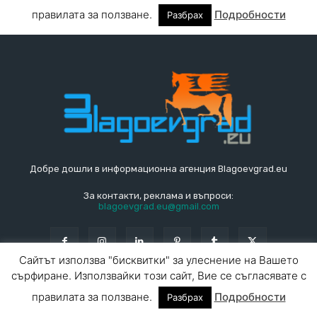
Добре дошли в информационна агенция Blagoevgrad.eu
За контакти, реклама и въпроси:
blagoevgrad.eu@gmail.com
© Blagoevgrad.EU 2010 - 2026
Общи условия
|