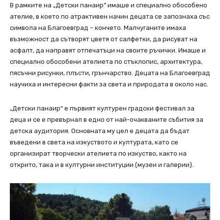
В рамките на „Детски панаир“ имаше и специално обособено
ателие, в което по атрактивен начин децата се запознаха със
символа на Благоевград – кончето.
Малчуганите имаха
възможност да сътворят цветя от салфетки, да рисуват на
асфалт, да направят отпечатъци на своите ръчички. Имаше и
специално обособени ателиета по стъклопис, архитектура,
пясъчни рисунки, плъсти, грънчарство. Децата на Благоевград
научиха и интересни факти за света и природата в около нас.
„Детски панаир“ е първият културен градски фестивал за
деца и се е превърнал в едно от най-очакваните събития за
детска аудитория. Основната му цел е децата да бъдат
въведени в света на изкуството и културата, като се
организират творчески ателиета по изкуство, както на
открито, така и в културни институции (музеи и галерии).