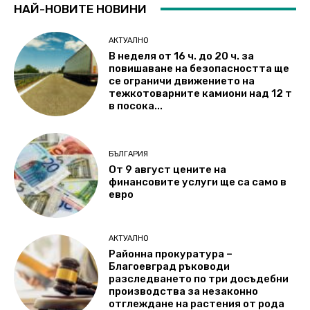
НАЙ-НОВИТЕ НОВИНИ
АКТУАЛНО
В неделя от 16 ч. до 20 ч. за
повишаване на безопасността ще
се ограничи движението на
тежкотоварните камиони над 12 т
в посока...
БЪЛГАРИЯ
От 9 август цените на
финансовите услуги ще са само в
евро
АКТУАЛНО
Районна прокуратура –
Благоевград ръководи
разследването по три досъдебни
производства за незаконно
отглеждане на растения от рода