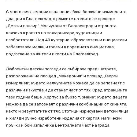
С много смях, емоции и вълнения бяха белязани изминалите
два дни в Благоевград, в рамките на които се проведе
„Детски панаир“. Малчугани от Благоевград и страната
влязоха в ролята на пожарникари, художници и
изобретатели. Над 40 културно-образователни инициативи
забавляваха малки и големи в поредната инициатива,
подготвена за жители и гости на Благоевград.
Любопитни детски погледи се събираха пред шатрите,
разположени на площад „Македония“ и площад „Георги
Измирлиев“, където малчуганите можеха да се запознаят с
различни изкуства и да станат част от тях. Сред атракциите
тази година беше „Корпус за бързо гърмене“, където децата
можеха да се запознаят с различни комбинации от химията,
както и резултатите от тях. Стотици изрисувани детски лица
и хиляди ръчно изработени изделия от хартия, магически
пръчки и бои изпълниха централната част на града.