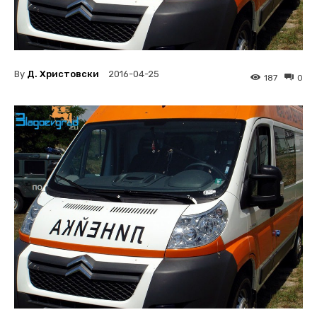
By
Д. Христовски
2016-04-25
187
0