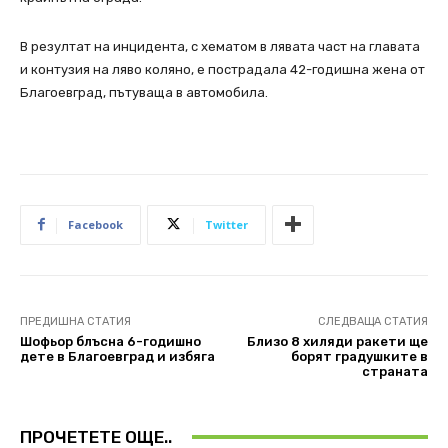
В резултат на инцидента, с хематом в лявата част на главата
и контузия на ляво коляно, е пострадала 42-годишна жена от
Благоевград, пътуваща в автомобила.
Facebook
Twitter
ПРЕДИШНА СТАТИЯ
СЛЕДВАЩА СТАТИЯ
Шофьор блъсна 6-годишно
Близо 8 хиляди ракети ще
дете в Благоевград и избяга
борят градушките в
страната
ПРОЧЕТЕТЕ ОЩЕ..