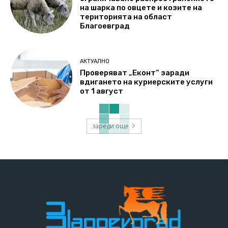
на шарка по овцете и козите на
територията на област
Благоевград
АКТУАЛНО
Проверяват „Еконт“ заради
вдигането на куриерските услуги
от 1 август
зареди още