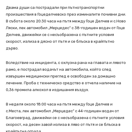
Двама души са пострадали при пътнотранспортни
произшествия в Гоцеделчевско през изминалите почивни дни.
В събота
около 20:30 часа на пътя между Гоце Делчев и с.Ново
Ляски, лек автомобил „Мерцедес” с 38-годишен водач от Гоце
Делчев, движейки се с несъобразена с пътните условия
скорост, излиза в дясно от пътя и се блъска в крайпътно
дърво.
Вследствие на инцидента, с охлузна рана на главата и лявото
рамо, е пострадал водачът на автомобила, който след
извършен медицински преглед е освободен за домашно
лечение. Проба с техническо средство е отчела наличие на
0,36 промила алкохол в издишания въздух.
В неделя около 18:00 часа на пътя между Гоце Делчев и
с.Места, лек автомобил „Мерцедес” с 44-годишен водач от
Благоевград, движейки се с несъобразена с пътните условия
скорост, на десен завой излиза в ляво от пътя и се блъска в
крайпътна ограда.