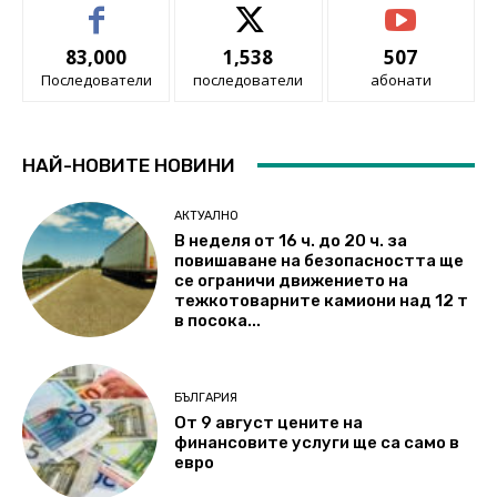
83,000
1,538
507
Последователи
последователи
абонати
НАЙ-НОВИТЕ НОВИНИ
АКТУАЛНО
В неделя от 16 ч. до 20 ч. за
повишаване на безопасността ще
се ограничи движението на
тежкотоварните камиони над 12 т
в посока...
БЪЛГАРИЯ
От 9 август цените на
финансовите услуги ще са само в
евро