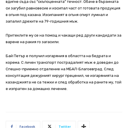
вдигне съда със “скъпоценната” течност. Обаче в бързината
си загубил равновесие и изсипал част от готовата продукция
в огъня под казана. Изсипаният в огъня спирт лумнал и
запалил дрехите на 79-годишния мъж.
Притеклите му се на помощ и чакащи ред други кандидати за
варене на ракия го загасили.
Бай Петър е получил изгаряния в областта на бедрата и
корема. С личен транспорт пострадалият мъж е доведен до
Спешно-приемно отделение на МБАЛ-Благоевград. След
консултация дежурният хирург преценил, че изгарянията на
казанджията не са тежки и след обработка на раните му, той
е изпратен за домашно лечение.
Facebook
Twitter