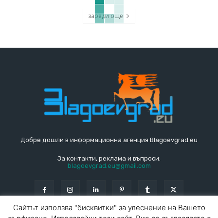
зареди още
Добре дошли в информационна агенция Blagoevgrad.eu
За контакти, реклама и въпроси:
blagoevgrad.eu@gmail.com
Сайтът използва "бисквитки" за улеснение на Вашето