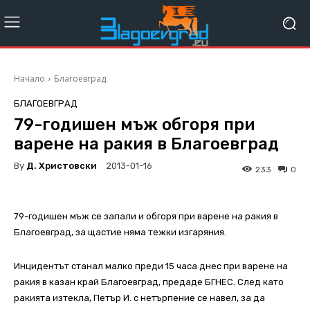
Начало
Благоевград
БЛАГОЕВГРАД
79-годишен мъж обгоря при
варене на ракия в Благоевград
By
Д. Христовски
2013-01-16
233
0
79-годишен мъж се запали и обгоря при варене на ракия в
Благоевград, за щастие няма тежки изгаряния.
Инцидентът станал малко преди 15 часа днес при варене на
ракия в казан край Благоевград, предаде БГНЕС. След като
ракията изтекла, Петър И. с нетърпение се навел, за да