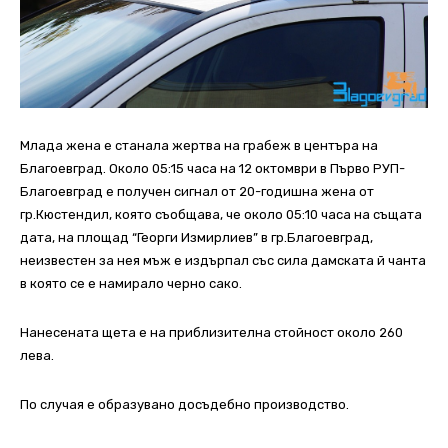
Млада жена е станала жертва на грабеж в центъра на
Благоевград. Около 05:15 часа на 12 октомври в Първо РУП-
Благоевград е получен сигнал от 20-годишна жена от
гр.Кюстендил, която съобщава, че около 05:10 часа на същата
дата, на площад “Георги Измирлиев” в гр.Благоевград,
неизвестен за нея мъж е издърпал със сила дамската й чанта
в която се е намирало черно сако.
Нанесената щета е на приблизителна стойност около 260
лева.
По случая е образувано досъдебно производство.