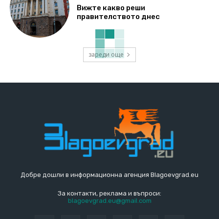
Вижте какво реши
правителството днес
зареди още
Добре дошли в информационна агенция Blagoevgrad.eu
За контакти, реклама и въпроси:
blagoevgrad.eu@gmail.com