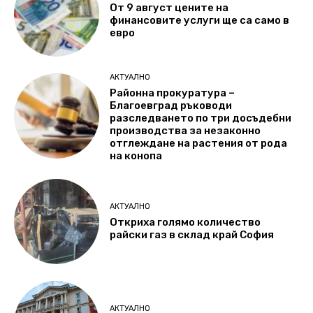
От 9 август цените на
финансовите услуги ще са само в
евро
АКТУАЛНО
Районна прокуратура –
Благоевград ръководи
разследването по три досъдебни
производства за незаконно
отглеждане на растения от рода
на конопа
АКТУАЛНО
Откриха голямо количество
райски газ в склад край София
АКТУАЛНО