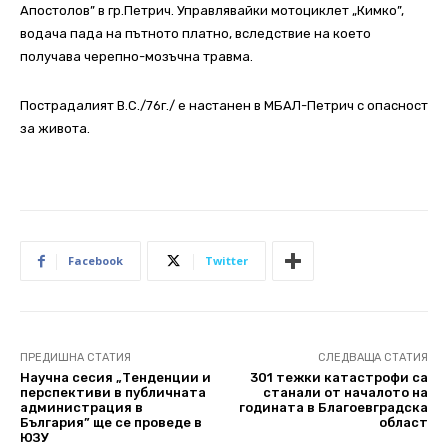
Апостолов” в гр.Петрич. Управлявайки мотоциклет „Кимко”,
водача пада на пътното платно, вследствие на което
получава черепно-мозъчна травма.
Пострадалият В.С./76г./ е настанен в МБАЛ-Петрич с опасност
за живота.
Facebook
Twitter
ПРЕДИШНА СТАТИЯ
СЛЕДВАЩА СТАТИЯ
Научна сесия „Тенденции и
301 тежки катастрофи са
перспективи в публичната
станали от началото на
администрация в
годината в Благоевградска
България” ще се проведе в
област
ЮЗУ