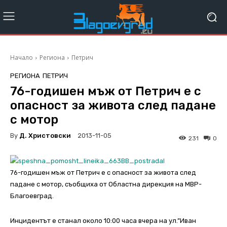
Начало
Региона
Петрич
РЕГИОНА
ПЕТРИЧ
76-годишен мъж от Петрич е с
опасност за живота след падане
с мотор
By
Д. Христовски
2013-11-05
231
0
76-годишен мъж от Петрич е с опасност за живота след
падане с мотор, съобщиха от Областна дирекция на МВР-
Благоевград.
Инцидентът е станал около 10:00 часа вчера на ул.”Иван