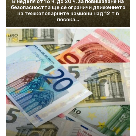
В неделя от 16 ч. до 20 ч. за повишаване на
безопасността ще се ограничи движението
на тежкотоварните камиони над 12 т в
посока...