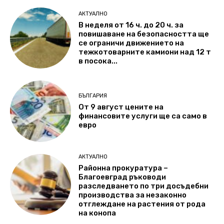
АКТУАЛНО
В неделя от 16 ч. до 20 ч. за
повишаване на безопасността ще
се ограничи движението на
тежкотоварните камиони над 12 т
в посока...
БЪЛГАРИЯ
От 9 август цените на
финансовите услуги ще са само в
евро
АКТУАЛНО
Районна прокуратура –
Благоевград ръководи
разследването по три досъдебни
производства за незаконно
отглеждане на растения от рода
на конопа