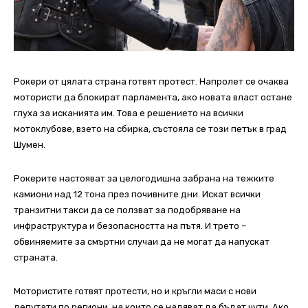
Рокери от цялата страна готвят протест. Напролет се очаква
мотористи да блокират парламента, ако новата власт остане
глуха за исканията им. Това е решението на всички
мотоклубове, взето на сбирка, състояла се този петък в град
Шумен.
Рокерите настояват за целогодишна забрана на тежките
камиони над 12 тона през почивните дни. Искат всички
транзитни такси да се ползват за подобряване на
инфраструктура и безопасността на пътя. И трето –
обвиняемите за смъртни случаи да не могат да напускат
страната.
Мотористите готвят протести, но и кръгли маси с нови
депутати по региони, на които се надяват да бъдат чути. Ако