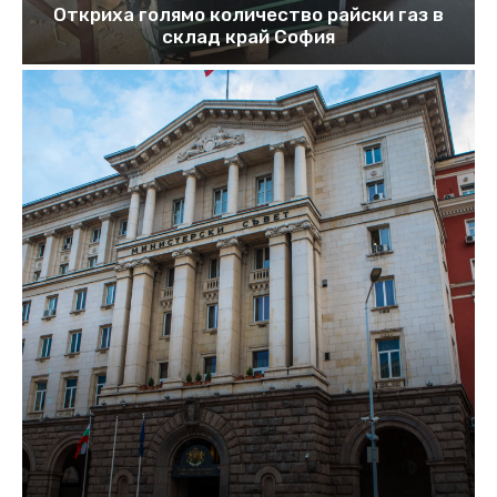
Откриха голямо количество райски газ в
склад край София