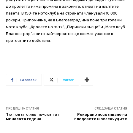
до пролетта няма промяна в законите, отиват на жълтите
павета. В 150-те мотоклуба на страната членували 10 000
рокери. Припомняме, че в Благоевград има поне три големи
мото клуба, „Кралете на пътя“, „Пирински вълци“ и „Мото клуб
Благоевград“, които най-вероятно ще вземат участие в
протестните действия.
Facebook
Twitter
ПРЕДИШНА СТАТИЯ
СЛЕДВАЩА СТАТИЯ
Тютюнът с лев по-скъп от
Рекордно поскъпване на
миналата година
плодовете и зеленчуците