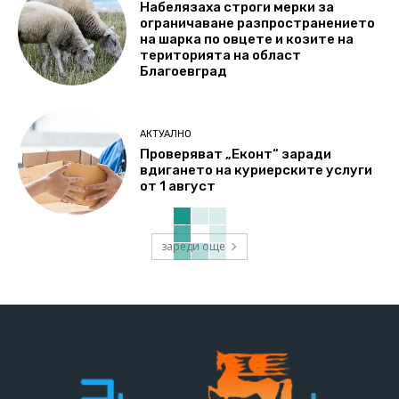
Набелязаха строги мерки за
ограничаване разпространението
на шарка по овцете и козите на
територията на област
Благоевград
АКТУАЛНО
Проверяват „Еконт“ заради
вдигането на куриерските услуги
от 1 август
зареди още