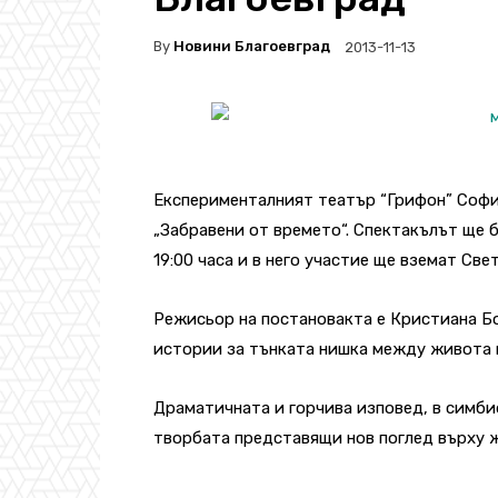
By
Новини Благоевград
2013-11-13
Експерименталният театър “Грифон” Софи
„Забравени от времето“. Спектакълът ще 
19:00 часа и в него участие ще вземат Св
Режисьор на постановакта е Кристиана Б
истории за тънката нишка между живота 
Драматичната и горчива изповед, в симби
творбата представящи нов поглед върху ж