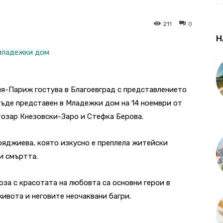
211
0
Н
я-Париж гостува в Благоевград с представлението
бъде представен в Младежки дом на 14 ноември от
етозар Кнезовски-Заро и Стефка Берова.
ояджиева, която изкусно е преплела житейски
и смъртта.
оза с красотата на любовта са основни герои в
ивота и неговите неочаквани багри.