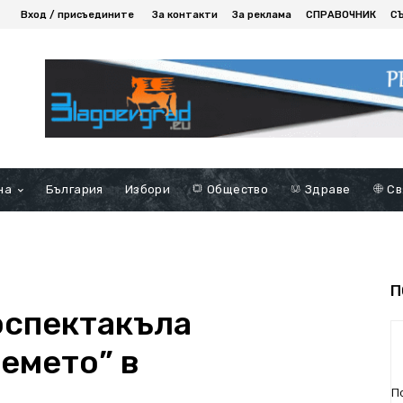
Вход / присъедините
За контакти
За реклама
СПРАВОЧНИК
С
на
България
Избори
Общество
Здраве
Св
П
оспектакъла
емето” в
П