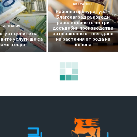
АКТУАЛНО
Районна прокуратура –
Благоевград ръководи
разследването по три
БЪЛГАРИЯ
досъдебни производства
август цените на
за незаконно отглеждане
вите услуги ще са
на растения от рода на
само в евро
конопа