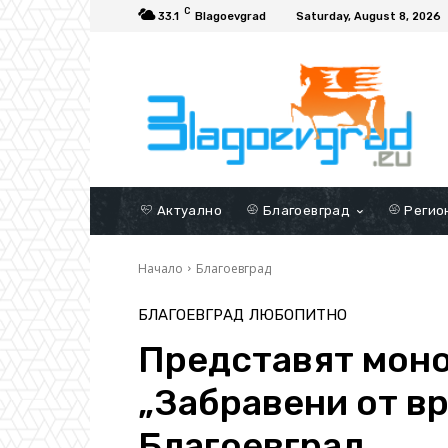
C
33.1
Blagoevgrad
Saturday, August 8, 2026
Актуално
Благоевград
Регио
Начало
Благоевград
БЛАГОЕВГРАД
ЛЮБОПИТНО
Представят мон
„Забравени от вр
Благоевград