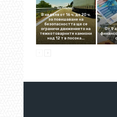
АКТУАЛНО
В неделя от 16 ч. до 20 ч.
за повишаване на
безопасността ще се
ограничи движението на
От 9 
тежкотоварните камиони
финансо
над 12 т в посока...