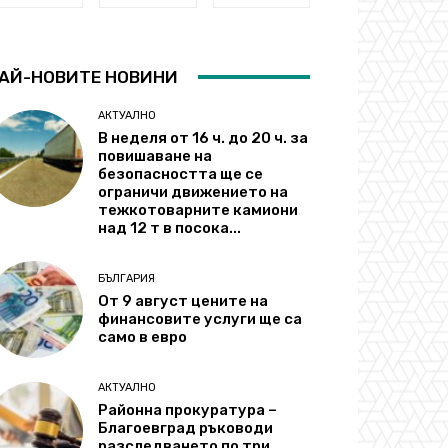
АЙ-НОВИТЕ НОВИНИ
АКТУАЛНО
В неделя от 16 ч. до 20 ч. за
повишаване на
безопасността ще се
ограничи движението на
тежкотоварните камиони
над 12 т в посока...
БЪЛГАРИЯ
От 9 август цените на
финансовите услуги ще са
само в евро
АКТУАЛНО
Районна прокуратура –
Благоевград ръководи
разследването по три