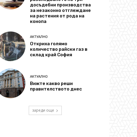
досъдебни производства
за незаконно отглеждане
на растения от рода на
конопа
АКТУАЛНО
Откриха голямо
количество райски газ в
склад край София
АКТУАЛНО
Вижте какво реши
правителството днес
зареди още