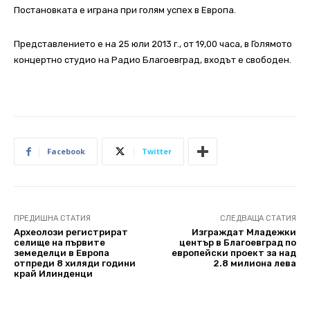
Постановката е играна при голям успех в Европа.
Представлението е на 25 юли 2013 г., от 19,00 часа, в Голямото
концертно студио на Радио Благоевград, входът е свободен.
Facebook
Twitter
ПРЕДИШНА СТАТИЯ
СЛЕДВАЩА СТАТИЯ
Археолози регистрират
Изграждат Младежки
селище на първите
център в Благоевград по
земеделци в Европа
европейски проект за над
отпреди 8 хиляди години
2.8 милиона лева
край Илинденци