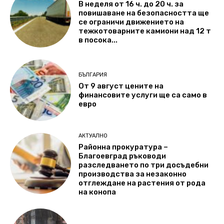
В неделя от 16 ч. до 20 ч. за
повишаване на безопасността ще
се ограничи движението на
тежкотоварните камиони над 12 т
в посока...
БЪЛГАРИЯ
От 9 август цените на
финансовите услуги ще са само в
евро
АКТУАЛНО
Районна прокуратура –
Благоевград ръководи
разследването по три досъдебни
производства за незаконно
отглеждане на растения от рода
на конопа