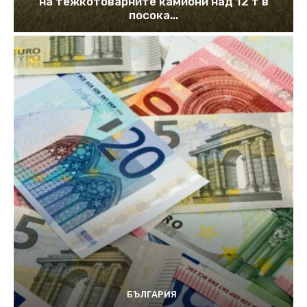
на тежкотоварните камиони над 12 т в
посока...
БЪЛГАРИЯ