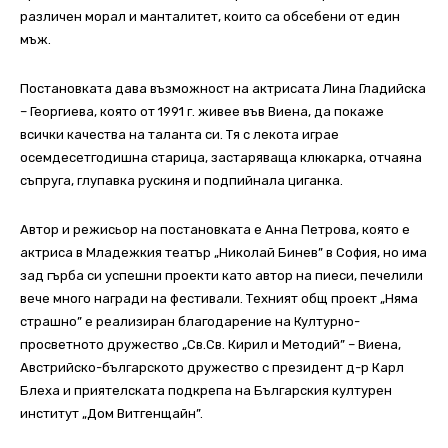
различен морал и манталитет, които са обсебени от един
мъж.
Постановката дава възможност на актрисата Лина Гладийска
– Георгиева, която от 1991 г. живее във Виена, да покаже
всички качества на таланта си. Тя с лекота играе
осемдесетгодишна старица, застаряваща клюкарка, отчаяна
съпруга, глупавка рускиня и подпийнала циганка.
Автор и режисьор на постановката е Анна Петрова, която е
актриса в Младежкия театър „Николай Бинев” в София, но има
зад гърба си успешни проекти като автор на пиеси, печелили
вече много награди на фестивали. Техният общ проект „Няма
страшно” е реализиран благодарение на Културно-
просветното дружество „Св.Св. Кирил и Методий” – Виена,
Австрийско-българското дружество с президент д-р Карл
Блеха и приятелската подкрепа на Българския културен
институт „Дом Витгенщайн”.