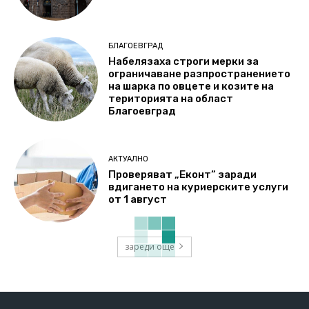
БЛАГОЕВГРАД
Набелязаха строги мерки за
ограничаване разпространението
на шарка по овцете и козите на
територията на област
Благоевград
АКТУАЛНО
Проверяват „Еконт“ заради
вдигането на куриерските услуги
от 1 август
зареди още