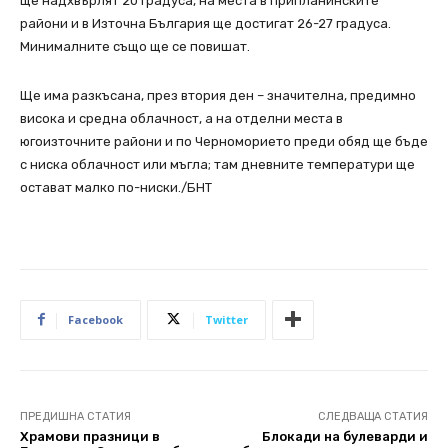
ще надхвърлят 20 градуса, на места в припланинските
райони и в Източна България ще достигат 26-27 градуса.
Минималните също ще се повишат.
Ще има разкъсана, през втория ден – значителна, предимно
висока и средна облачност, а на отделни места в
югоизточните райони и по Черноморието преди обяд ще бъде
с ниска облачност или мъгла; там дневните температури ще
остават малко по-ниски./БНТ
Facebook
Twitter
ПРЕДИШНА СТАТИЯ
СЛЕДВАЩА СТАТИЯ
Храмови празници в
Блокади на булеварди и