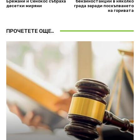
Брежани и Сенокос събраха
бензиностанции в няколко
десетки миряни
града заради поскъпването
на горивата
ПРОЧЕТЕТЕ ОЩЕ..