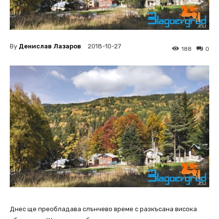
By
Денислав Лазаров
2018-10-27
188
0
Днес ще преобладава слънчево време с разкъсана висока