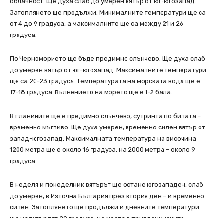
облачност. Ще духа слаб до умерен вятър от юг-югозапад.
Затоплянето ще продължи. Минималните температури ще са
от 4 до 9 градуса, а максималните ще са между 21 и 26
градуса.
По Черноморието ще бъде предимно слънчево. Ще духа слаб
до умерен вятър от юг-югозапад. Максималните температури
ще са 20-23 градуса. Температурата на морската вода ще е
17-18 градуса. Вълнението на морето ще е 1-2 бала.
В планините ще е предимно слънчево, сутринта по билата –
временно мъгливо. Ще духа умерен, временно силен вятър от
запад-югозапад. Максималната температура на височина
1200 метра ще е около 16 градуса, на 2000 метра – около 9
градуса.
В неделя и понеделник вятърът ще остане югозападен, слаб
до умерен, в Източна България през втория ден – и временно
силен. Затоплянето ще продължи и дневните температури