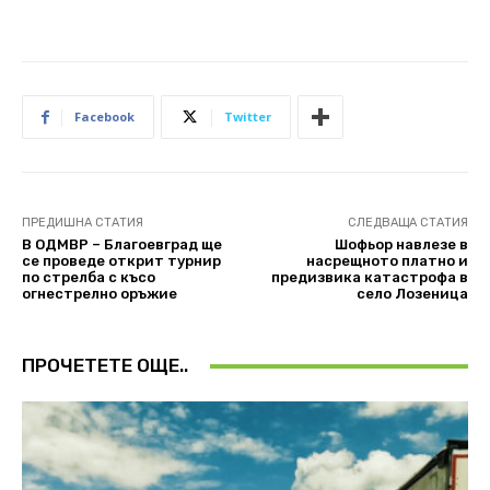
Facebook
Twitter
ПРЕДИШНА СТАТИЯ
СЛЕДВАЩА СТАТИЯ
В ОДМВР – Благоевград ще
Шофьор навлезе в
се проведе открит турнир
насрещното платно и
по стрелба с късо
предизвика катастрофа в
огнестрелно оръжие
село Лозеница
ПРОЧЕТЕТЕ ОЩЕ..