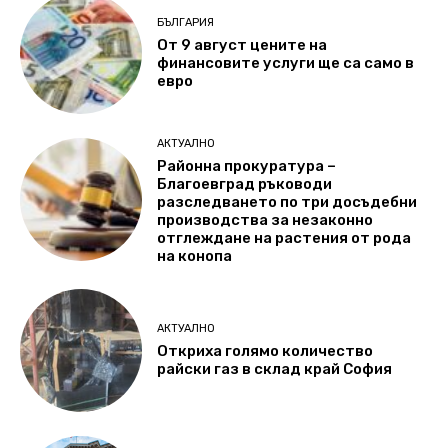
БЪЛГАРИЯ
От 9 август цените на
финансовите услуги ще са само в
евро
АКТУАЛНО
Районна прокуратура –
Благоевград ръководи
разследването по три досъдебни
производства за незаконно
отглеждане на растения от рода
на конопа
АКТУАЛНО
Откриха голямо количество
райски газ в склад край София