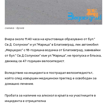
снимка : Архив
Вчера около 11:40 часа на кръстовище образувано от бул.”
Св.Д. Солунски” и ул.”Марица” в Благоевград, лек автомобил
„Мерцедес” с 18-годишна водачка от Благоевград, завивайки
от бул.” Св.Д.Солунски” към ул.”Марица”, не пропуска и блъска,
движещ се 47-годишен велосипедист.
Вследствие на инцидента е пострадал велосипедистът,
който след извършен медицински преглед е освободен за
домашно лечение.
Пробата за наличие на алкохол в кръвта на участниците в
инцидента е отрицателна