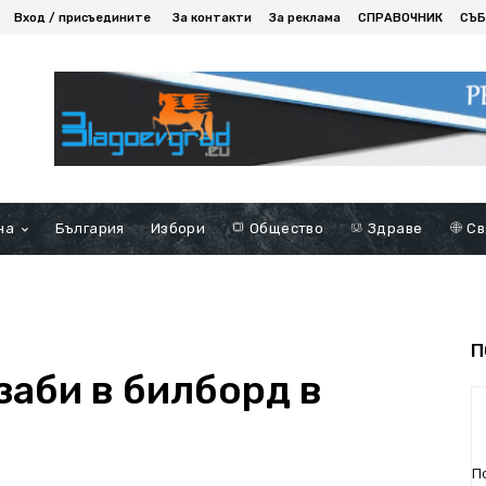
Вход / присъедините
За контакти
За реклама
СПРАВОЧНИК
СЪБ
на
България
Избори
Общество
Здраве
Св
П
заби в билборд в
П