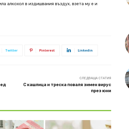
ила алкохол в издишвания въздух, взета му е и
Twitter
Pinterest
Linkedin
СЛЕДВАЩА СТАТИЯ
лед
С кашлица и треска поваля зимен вирус
през юни