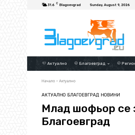
C
31.6
Blagoevgrad
Sunday, August 9, 2026
Актуално
Благоевград
Регио
Начало
Актуално
АКТУАЛНО
БЛАГОЕВГРАД
НОВИНИ
Млад шофьор се 
Благоевград