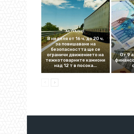
АКТУАЛНО
В неделя от 16 ч. до 20 ч.
за повишаване на
безопасността ще се
ограничи движението на
От 9 
тежкотоварните камиони
финансо
над 12 т в посока...