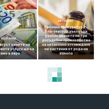
АКТУАЛНО
Районна прокуратура –
Благоевград ръководи
разследването по три
БЪЛГАРИЯ
досъдебни производства
август цените на
за незаконно отглеждане
вите услуги ще са
на растения от рода на
само в евро
конопа