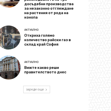
досъдебни производства
за незаконно отглеждане
на растения от рода на
конопа
АКТУАЛНО
Откриха голямо
количество райски газ в
склад край София
АКТУАЛНО
Вижте какво реши
правителството днес
зареди още