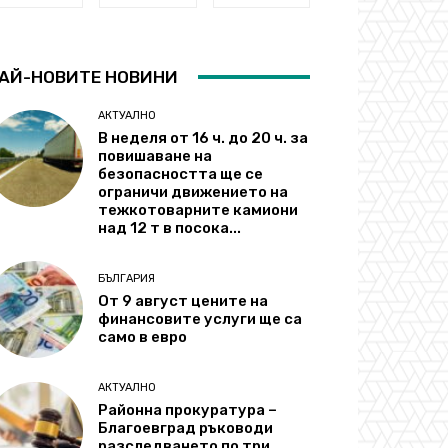
АЙ-НОВИТЕ НОВИНИ
АКТУАЛНО
В неделя от 16 ч. до 20 ч. за
повишаване на
безопасността ще се
ограничи движението на
тежкотоварните камиони
над 12 т в посока...
БЪЛГАРИЯ
От 9 август цените на
финансовите услуги ще са
само в евро
АКТУАЛНО
Районна прокуратура –
Благоевград ръководи
разследването по три