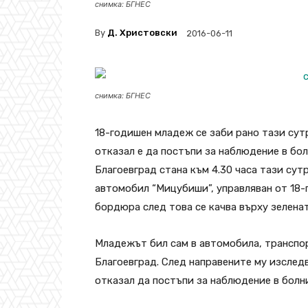
снимка: БГНЕС
By
Д. Христовски
2016-06-11
снимка: БГНЕС
18-годишен младеж се заби рано тази сут
отказал е да постъпи за наблюдение в бо
Благоевград стана към 4.30 часа тази сутр
автомобил “Мицубиши”, управляван от 18-г
бордюра след това се качва върху зеленат
Младежът бил сам в автомобила, транспо
Благоевград. След направените му изслед
отказал да постъпи за наблюдение в болн