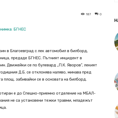
187
0
Н
рин в Благоевград с лек автомобил в билборд,
лница, предаде БГНЕС. Пътният инцидент в
ин. Движейки се по булевард „П.К. Яворов”, лекият
одишния Д.Б. се отклонява наляво, минава пред
а площ, забивайки се в основата на билборд.
ртиран е до Спешно-приемно отделение на МБАЛ-
вания не са установени тежки травми, младежът
ица.