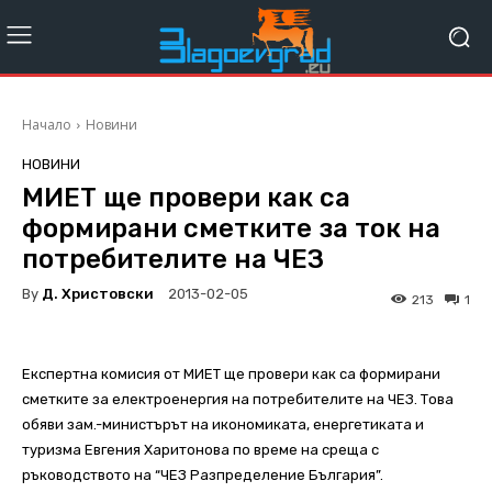
Начало
Новини
НОВИНИ
МИЕТ ще провери как са
формирани сметките за ток на
потребителите на ЧЕЗ
By
Д. Христовски
2013-02-05
213
1
Експертна комисия от МИЕТ ще провери как са формирани
сметките за електроенергия на потребителите на ЧЕЗ. Това
обяви зам.-министърът на икономиката, енергетиката и
туризма Евгения Харитонова по време на среща с
ръководството на “ЧЕЗ Разпределение България”.