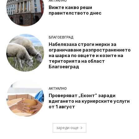
АКТУАЛНО
Вижте какво реши
правителството днес
БЛАГОЕВГРАД
Набелязаха строги мерки за
ограничаване разпространението
на шарка по овцете и козите на
територията на област
Благоевград
АКТУАЛНО
Проверяват „Еконт“ заради
вдигането на куриерските услуги
от 1 август
зареди още