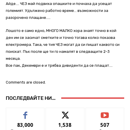
Aйде…. ЧЕЗ май подвиха опашките и почнаха да усещат
големият. Удължено работно време… възможности за
разсрочено плащане…..
Лошото е само едно, МНОГО МАЛКО хора знаят точно в кой
ден им се засичат сметките и точно тогава колко показва
електромера. Така, че тия ЧЕЗ могат да си пишат каквото си
поискат. Пък после ще ти го намалят в следващите 2-3
месеца.
Все пак, Декември е и трябва дивиденти да се плащат….
Comments are closed.
ПОСЛЕДВАЙТЕ НИ...
83,000
1,538
507