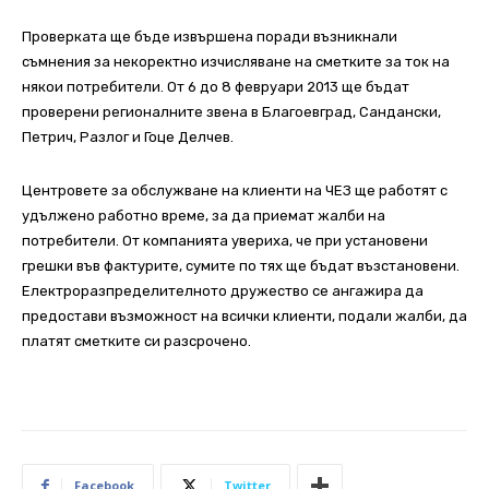
Проверката ще бъде извършена поради възникнали
съмнения за некоректно изчисляване на сметките за ток на
някои потребители. От 6 до 8 февруари 2013 ще бъдат
проверени регионалните звена в Благоевград, Сандански,
Петрич, Разлог и Гоце Делчев.
Центровете за обслужване на клиенти на ЧЕЗ ще работят с
удължено работно време, за да приемат жалби на
потребители. От компанията увериха, че при установени
грешки във фактурите, сумите по тях ще бъдат възстановени.
Електроразпределителното дружество се ангажира да
предостави възможност на всички клиенти, подали жалби, да
платят сметките си разсрочено.
Facebook
Twitter