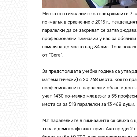
Местата в гимназиите за завършилите 7 к
по-малък в сравнение с 2015 г., тенденци
паралелки да се закриват се затвърждава.
професионални гимназии у нас са обявили п
намалява до малко над 34 хил. Това пока
от “Сега”.
За предстоящата учебна година са утвърд
математически) с 20 768 места, което пра
професионалните паралелки обаче е доста
учат 1430 по-малко младежи в 55 професи
места са за 518 паралелки за 13 468 души.
М.г. паралелките в гимназиите се свиха с ц
това е демографският срив. Ако преди 2 г.