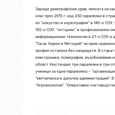
Заради демографския срив, липсата на ка
клас през 2015 г. над 230 паралелки в стр
по “изкуство и хореография” в 140-о СОУ,
105-о СОУ, “кетъринг” в професионална ги
информационни технологии в 27-о СОУ и 
“Св.св. Кирил и Методий” не прие седмокл
профил останаха без кандидати. В старат
електроника, полиграфия, възобновяеми и
област Кюстендил три паралелки в три от
ученици за една паралелека – “организаци
“митническа и данъчна администрация”. В
“Агроекология”, “Оперативно счетоводств