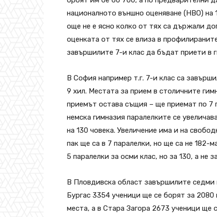
броят им бе 60 700, а по предварителни д
националното външно оценяване (НВО) на 18
още не е ясно колко от тях са държали д
оценката от тях се влиза в профилираните
завършилите 7-и клас да бъдат приети в г
В София например т.г. 7-и клас са завърш
9 хил. Местата за прием в столичните гим
приемът остава същия – ще приемат по 7 п
немска гимназия паралелките се увеличава
на 130 човека. Увеличение има и на свобо
пак ще са в 7 паралелки, но ще са не 182-
5 паралелки за осми клас, но за 130, а не з
В Пловдивска област завършилите седми кл
Бургас 3354 ученици ще се борят за 2080 
места, а в Стара Загора 2673 ученици ще 