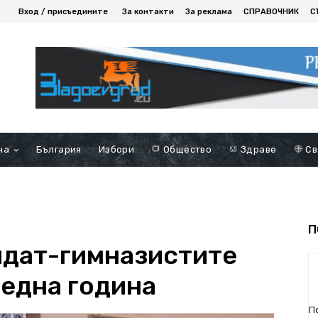
Вход / присъедините
За контакти
За реклама
СПРАВОЧНИК
С
на
България
Избори
Общество
Здраве
Св
П
идат-гимназистите
редна година
П