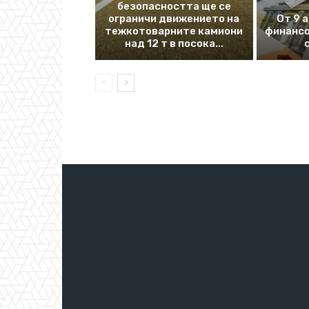
безопасността ще се
ограничи движението на
От 9 
тежкотоварните камиони
финансо
над 12 т в посока...