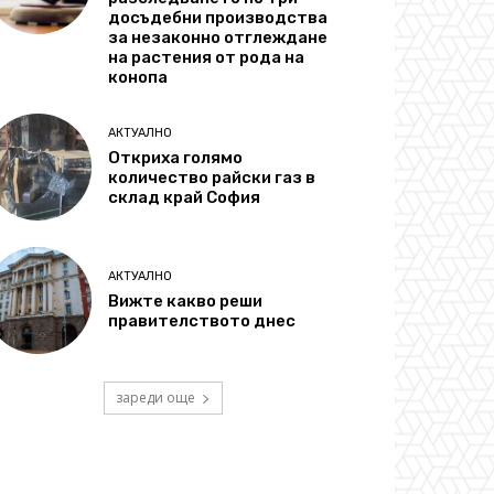
досъдебни производства
за незаконно отглеждане
на растения от рода на
конопа
АКТУАЛНО
Откриха голямо
количество райски газ в
склад край София
АКТУАЛНО
Вижте какво реши
правителството днес
зареди още