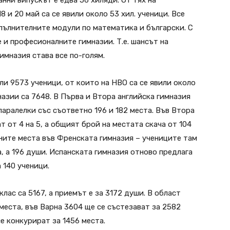
анни випускът е едва 56 хиляди. От тях на
 и 20 май са се явили около 53 хил. ученици. Все
опълнителните модули по математика и български. С
 и професионалните гимназии. Т.е. шансът на
имназия става все по-голям.
или 9573 ученици, от които на НВО са се явили около
назии са 7648. В Първа и Втора английска гимназия
аралелки със съответно 196 и 182 места. Във Втора
т от 4 на 5, а общият брой на местата скача от 104
дните места във Френската гимназия – учениците там
ма, а 196 души. Испанската гимназия отново предлага
а 140 ученици.
ас са 5167, а приемът е за 3172 души. В област
места, във Варна 3604 ще се състезават за 2582
се конкурират за 1456 места.