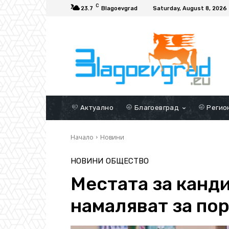
C
23.7
Blagoevgrad
Saturday, August 8, 2026
Актуално
Благоевград
Регио
Начало
Новини
НОВИНИ
ОБЩЕСТВО
Местата за канд
намаляват за по