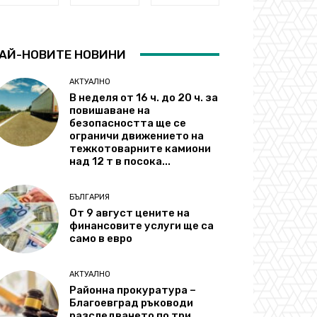
АЙ-НОВИТЕ НОВИНИ
АКТУАЛНО
В неделя от 16 ч. до 20 ч. за
повишаване на
безопасността ще се
ограничи движението на
тежкотоварните камиони
над 12 т в посока...
БЪЛГАРИЯ
От 9 август цените на
финансовите услуги ще са
само в евро
АКТУАЛНО
Районна прокуратура –
Благоевград ръководи
разследването по три