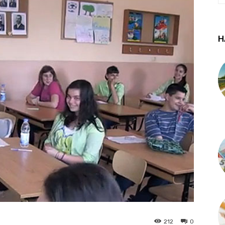
Н
212
0