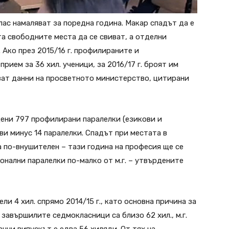
лас намаляват за поредна година. Макар спадът да е
ята свободните места да се свиват, а отделни
 Ако през 2015/16 г. профилираните и
рием за 36 хил. ученици, за 2016/17 г. броят им
зват данни на просветното министерство, цитирани
ени 797 профилирани паралелки (езикови и
ви минус 14 паралелки. Спадът при местата в
 по-внушителен – тази година на професия ще се
онални паралелки по-малко от м.г. – утвърдените
ели 4 хил. спрямо 2014/15 г., като основна причина за
 завършилите седмокласници са близо 62 хил., м.г.