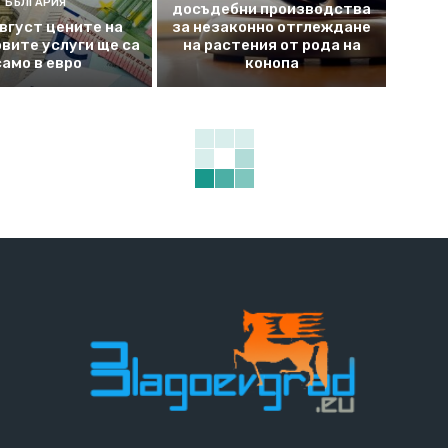
БЪЛГАРИЯ
досъдебни производства
август цените на
за незаконно отглеждане
вите услуги ще са
на растения от рода на
само в евро
конопа