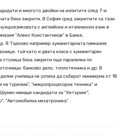
ндидати и многото двойки на изпитите след 7-и
аната бяха закрити. В София сред закритите са тази
 чуждоезиковата с английски и италиански език в
мназия “Алеко Константинов” в Банкя,
др. В Търново например хуманитарната гимназия
асници, тъй като и двата класа с хуманитарен
а столица бяха закрити още паралелки по
зточници, банково дело, топлотехника и др. В
делни училища не успяха да съберат минимума от 18
я на туризма”, “микропроцесорна техника” и
 Шумен нямаше кандидати за “Кетъринг”,
о”, “Автомобилна мехатроника”.