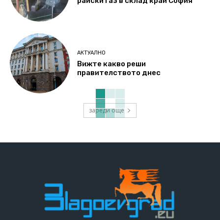
райски газ в склад край София
АКТУАЛНО
Вижте какво реши
правителството днес
зареди още