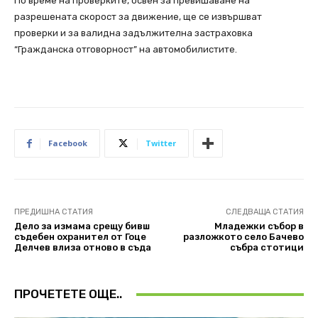
По време на проверките, освен за превишаване на
разрешената скорост за движение, ще се извършват
проверки и за валидна задължителна застраховка
“Гражданска отговорност” на автомобилистите.
Facebook
Twitter
ПРЕДИШНА СТАТИЯ
СЛЕДВАЩА СТАТИЯ
Дело за измама срещу бивш
Младежки събор в
съдебен охранител от Гоце
разложкото село Бачево
Делчев влиза отново в съда
събра стотици
ПРОЧЕТЕТЕ ОЩЕ..