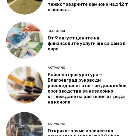
тежкотоварните камиони над 12 т
в посока...
БЪЛГАРИЯ
От 9 август цените на
финансовите услуги ще са само в
евро
АКТУАЛНО
Районна прокуратура –
Благоевград ръководи
разследването по три досъдебни
производства за незаконно
отглеждане на растения от рода
на конопа
АКТУАЛНО
Откриха голямо количество