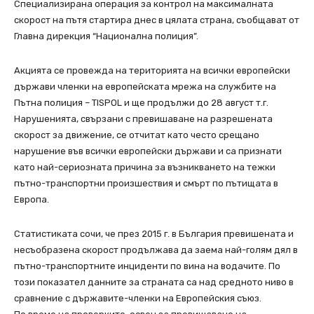
Специализирана операция за контрол на максималната
скорост на пътя стартира днес в цялата страна, съобщават от
Главна дирекция “Национална полиция”.
Акцията се провежда на територията на всички европейски
държави членки на европейската мрежа на службите на
Пътна полиция – TISPOL и ще продължи до 28 август т.г.
Нарушенията, свързани с превишаване на разрешената
скорост за движение, се отчитат като често срещано
нарушение във всички европейски държави и са признати
като най-сериозната причина за възникването на тежки
пътно-транспортни произшествия и смърт по пътищата в
Европа.
Статистиката сочи, че през 2015 г. в България превишената и
несъобразена скорост продължава да заема най-голям дял в
пътно-транспортните инциденти по вина на водачите. По
този показател данните за страната са над средното ниво в
сравнение с държавите-членки на Европейския съюз.