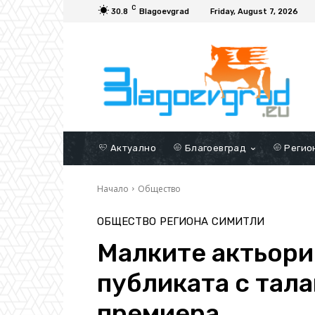
C
30.8
Blagoevgrad
Friday, August 7, 2026
Актуално
Благоевград
Регио
Начало
Общество
ОБЩЕСТВО
РЕГИОНА
СИМИТЛИ
Малките актьори
публиката с тала
премиера