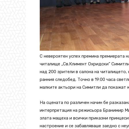
С невероятен успех премина премиерата н
читалище „Св.Климент Охридски” Симитли
над 200 зрители в салона на читалището,
ранния следобед. Точно в 19:00 часа свет
малките актьори на Симитли да покажат к
На сцената по различен начин бе разказа
интерпретация на режисьора Бранимир Ми
злата мащеха и всички приказни принцеси
настроение и се забавляваше заедно с не