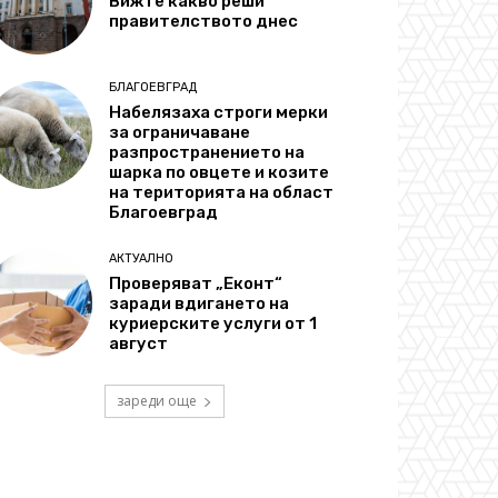
Вижте какво реши
правителството днес
БЛАГОЕВГРАД
Набелязаха строги мерки
за ограничаване
разпространението на
шарка по овцете и козите
на територията на област
Благоевград
АКТУАЛНО
Проверяват „Еконт“
заради вдигането на
куриерските услуги от 1
август
зареди още