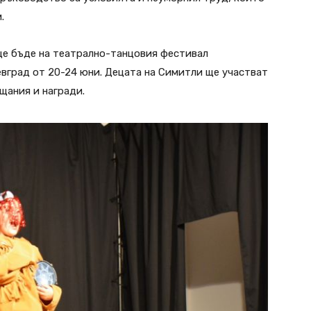
.
ще бъде на театрално-танцовия фестивал
евград от 20-24 юни. Децата на Симитли ще участват
щания и награди.