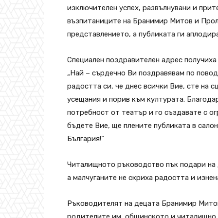
изключителен успех, развълнувани и прите
възпитаниците на Бранимир Митов и Прол
представлението, а публиката ги аплодир
Специален поздравителен адрес получиха
„Най – сърдечно Ви поздравявам по повод
радостта си, че днес всички Вие, сте на 
усещания и порив към културата. Благодар
потребност от театър и го създавате с ог
бъдете Вие, ще плените публиката в салон
България!”
Читалищното ръководство пък подари на д
а малчуганите не скриха радостта и изнен
Ръководителят на децата Бранимир Митов
родителите им, общинското и читалищно 