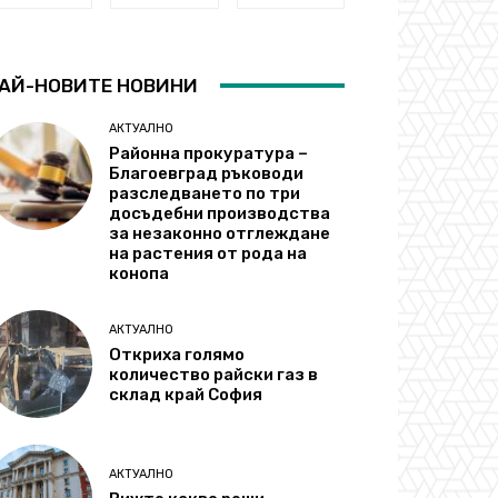
АЙ-НОВИТЕ НОВИНИ
АКТУАЛНО
Районна прокуратура –
Благоевград ръководи
разследването по три
досъдебни производства
за незаконно отглеждане
на растения от рода на
конопа
АКТУАЛНО
Откриха голямо
количество райски газ в
склад край София
АКТУАЛНО