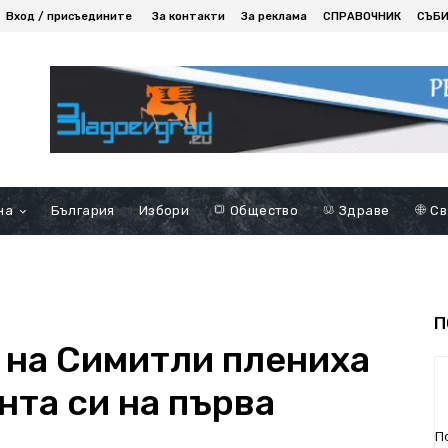
Вход / присъедините
За контакти
За реклама
СПРАВОЧНИК
СЪБ
на
България
Избори
Общество
Здраве
Св
П
 на Симитли плениха
нта си на първа
П