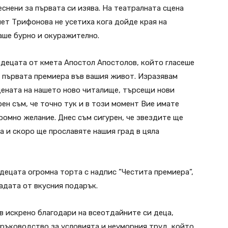
снени за първата си изява. На театралната сцена
ет Трифонова не усетиха кога дойде края на
аше бурно и окуражително.
 децата от кмета Апостол Апостолов, който гласеше
 първата премиера във вашия живот. Изразявам
сцената на нашето ново читалище, търсещи нови
ен съм, че точно тук и в този момент Вие имате
ромно желание. Днес съм сигурен, че звездите ще
а и скоро ще прославяте нашия град в цяла
ецата огромна торта с надпис ”Честита премиера”,
адата от вкусния подарък.
 искрено благодари на всеотдайните си деца,
ръководство за условията и неуморния труд, който