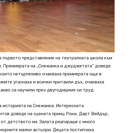
а първото представление на театралната школа към
. Премиерата на „Снежанка и джуджетата” доведе
 които нетърпеливо очакваха премиерата още в
лините угаснаха и всички притаили дъх, очакваха
акво са научили през двугодишния си труд.
на историята на Снежанка. Интересната
тов доведе на сцената принц Роки, Дарт Вейдър,
 от детството ни. Залата реагираше с много
уморните малки актьори. Децата постигнаха