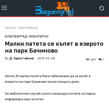
Начало
Благоевград
БЛАГОЕВГРАД
ЛЮБОПИТНО
Малки патета се къпят в езерото
на парк Бачиново
By
Д. Христовски
2013-06-28
289
1
Около 30 малки патета бяха забелязани да се къпят в
езерото на парк Бачиново късно снощи и днес.
За любопитния случай, които изненада гостите на парка
информира наш читател.