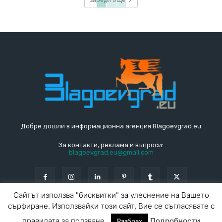
Добре дошли в информационна агенция Blagoevgrad.eu
За контакти, реклама и въпроси:
blagoevgrad.eu@gmail.com
Сайтът използва "бисквитки" за улеснение на Вашето
сърфиране. Използвайки този сайт, Вие се съгласявате с
© Blagoevgrad.EU 2010 - 2026
Общи условия
|
правилата за ползване.
Подробности
Разбрах