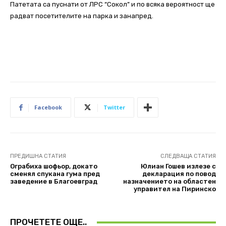
Патетата са пуснати от ЛРС “Сокол” и по всяка вероятност ще
радват посетителите на парка и занапред.
Facebook
Twitter
ПРЕДИШНА СТАТИЯ
СЛЕДВАЩА СТАТИЯ
Ограбиха шофьор, докато
Юлиан Гошев излезе с
сменял спукана гума пред
декларация по повод
заведение в Благоевград
назначението на областен
управител на Пиринско
ПРОЧЕТЕТЕ ОЩЕ..