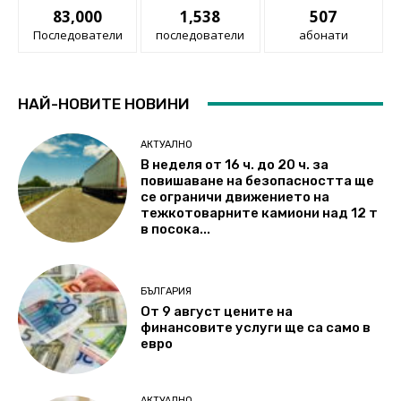
83,000
1,538
507
Последователи
последователи
абонати
НАЙ-НОВИТЕ НОВИНИ
АКТУАЛНО
В неделя от 16 ч. до 20 ч. за
повишаване на безопасността ще
се ограничи движението на
тежкотоварните камиони над 12 т
в посока...
БЪЛГАРИЯ
От 9 август цените на
финансовите услуги ще са само в
евро
АКТУАЛНО