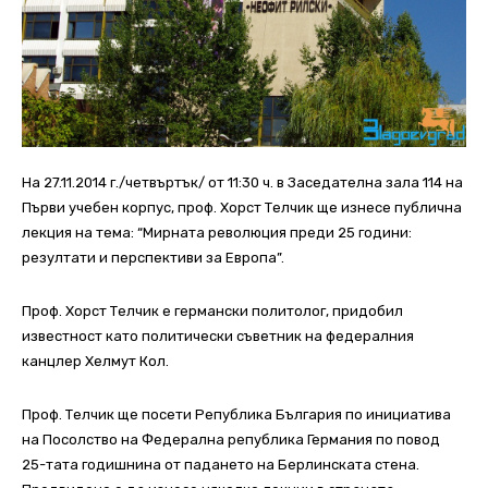
На 27.11.2014 г./четвъртък/ от 11:30 ч. в Заседателна зала 114 на
Първи учебен корпус, проф. Хорст Телчик ще изнесе публична
лекция на тема: “Мирната революция преди 25 години:
резултати и перспективи за Европа”.
Проф. Хорст Телчик е германски политолог, придобил
известност като политически съветник на федералния
канцлер Хелмут Кол.
Проф. Телчик ще посети Република България по инициатива
на Посолство на Федерална република Германия по повод
25-тата годишнина от падането на Берлинската стена.