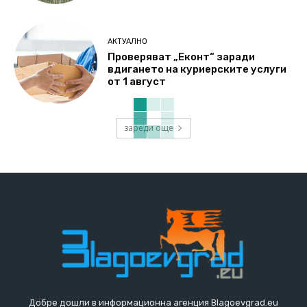
АКТУАЛНО
Проверяват „Еконт“ заради
вдигането на куриерските услуги
от 1 август
зареди още
Добре дошли в информационна агенция Blagoevgrad.eu