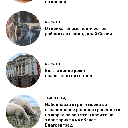
на конопа
АКТУАЛНО
Откриха голямо количество
райски газ в склад край София
АКТУАЛНО
Вижте какво реши
правителството днес
БЛАГОЕВГРАД
Набелязаха строги мерки за
ограничаване разпространението
на шарка по овцете и козите на
територията на област
Благоевград