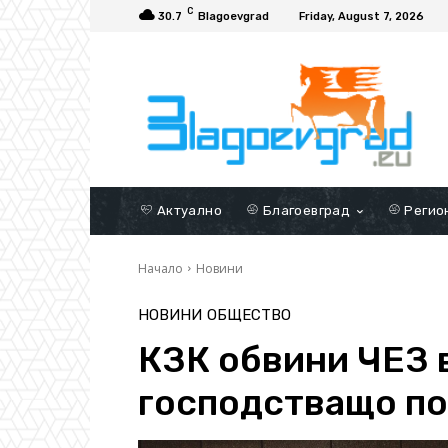
C
30.7
Blagoevgrad
Friday, August 7, 2026
Актуално
Благоевград
Регио
Начало
Новини
НОВИНИ
ОБЩЕСТВО
КЗК обвини ЧЕЗ 
господстващо п