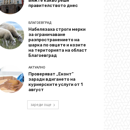
Вижте какво реши
правителството днес
БЛАГОЕВГРАД
Набелязаха строги мерки
за ограничаване
разпространението на
шарка по овцете и козите
на територията на област
Благоевград
АКТУАЛНО
Проверяват „Еконт“
заради вдигането на
куриерските услуги от 1
август
зареди още