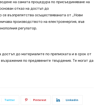
 водене на самата процедура по присъединяване на
основан отказ на достъп до
о се възпрепятства осъществяваната от „Нови
аничава производството на електроенергия, във
онополния регулатор.
 достъп до материалите по преписката и в срок от
 възражения по предявените твърдения. Те могат да
Twitter
Pinterest
Linkedin