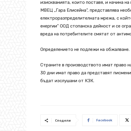
изискванията, които поставя, и начина на
МВЕЦ „Гара Елисейна“, представлява необ
електроразпределителната мрежа, с койт
енергии“ ООД стопанска дейност и се огр
вреда на потребителите смятат от антим
Определението не подлежи на обжалване.
Страните в производството имат право на
30 дни имат право да представят писмени
бъдат изслушани от КЗК.
Facebook
Сподели