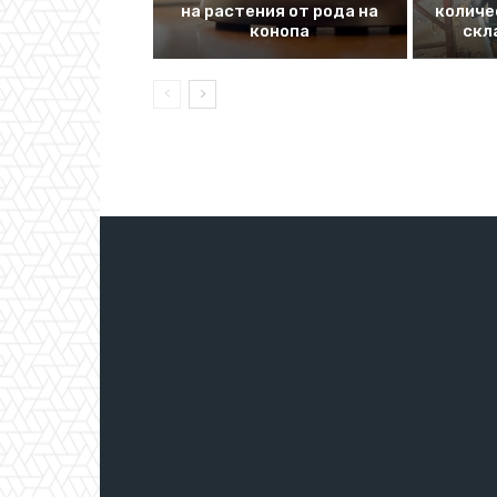
на растения от рода на
количе
конопа
скл