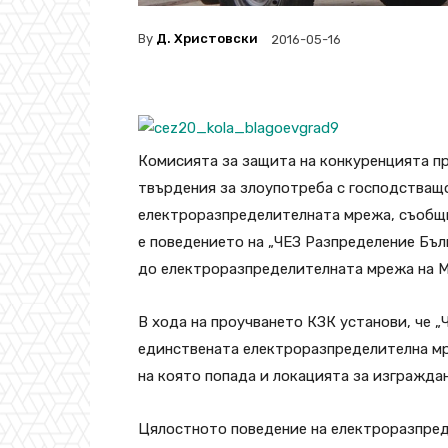
By
Д. Христовски
2016-05-16
Комисията за защита на конкуренцията п
твърдения за злоупотреба с господстващо
електроразпределителната мрежа, съобщи
е поведението на „ЧЕЗ Разпределение Бъл
до електроразпределителната мрежа на МВ
В хода на проучването КЗК установи, че 
единствената електроразпределителна мр
на която попада и локацията за изграждан
Цялостното поведение на електроразпре