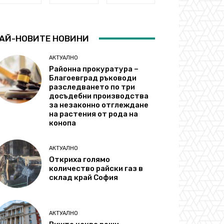
АЙ-НОВИТЕ НОВИНИ
АКТУАЛНО
Районна прокуратура –
Благоевград ръководи
разследването по три
досъдебни производства
за незаконно отглеждане
на растения от рода на
конопа
АКТУАЛНО
Откриха голямо
количество райски газ в
склад край София
АКТУАЛНО