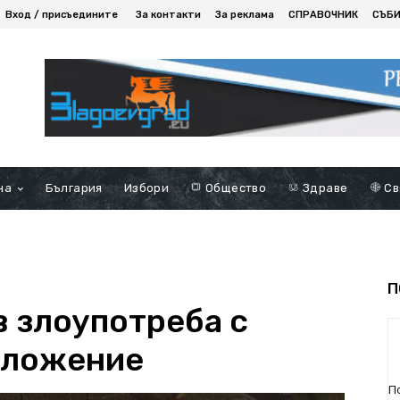
Вход / присъедините
За контакти
За реклама
СПРАВОЧНИК
СЪБ
на
България
Избори
Общество
Здраве
Св
П
в злоупотреба с
оложение
П