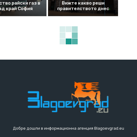
ство райски газ в
Вижте какво реши
ад край София
правителството днес
Добре дошли в информационна агенция Blagoevgrad.eu