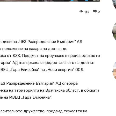
187
0
редяви на „ЧЕЗ Разпределение България“ АД
 положение на пазара на достъп до
ха от КЗК. Предмет на проучване в производството
гария“ АД във връзка с предоставянето на достъп
ЕЦ „Гара Елисейна“ на „Нови енергии“ ООД.
„ЧЕЗ Разпределение България“ АД оперира
ежа на територията на Врачанска област, в обхвата
е на МВЕЦ „Гара Елисейна“.
делителното дружество, предвид тежестта на