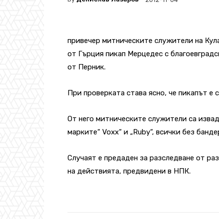
привечер митническите служители на Кул
от Гърция пикап Мерцедес с благоевградс
от Перник.
При проверката става ясно, че пикапът е 
От него митническите служители са извад
марките“ Voxx“ и „Ruby“, всички без банде
Случаят е предаден за разследване от р
на действията, предвидени в НПК.