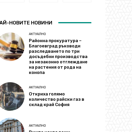
АЙ-НОВИТЕ НОВИНИ
АКТУАЛНО
Районна прокуратура –
Благоевград ръководи
разследването по три
досъдебни производства
за незаконно отглеждане
на растения от рода на
конопа
АКТУАЛНО
Откриха голямо
количество райски газ в
склад край София
АКТУАЛНО