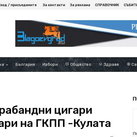
Вход / присъедините
За контакти
За реклама
СПРАВОЧНИК
СЪБИТ
на
България
Избори
Общество
Здраве
Св
П
трабандни цигари
ари на ГКПП -Кулата
П