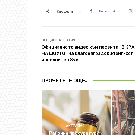
Facebook
Сподели
ПРЕДИШНА СТАТИЯ
Официалното видео към песента “В КРА
НА ШОУТО” на благоевградския хип-хоп
изпълнител Sve
ПРОЧЕТЕТЕ ОЩЕ..
АКТУАЛНО
Районна прокуратура –