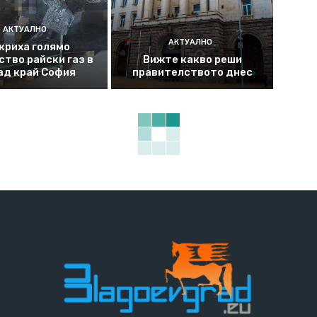
АКТУАЛНО
АКТУАЛНО
криха голямо
ство райски газ в
Вижте какво реши
ад край София
правителството днес