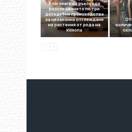
Благоевград ръководи
разследването по три
досъдебни производства
за незаконно отглеждане
От
на растения от рода на
количе
конопа
скл