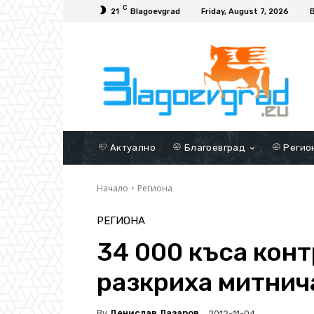
C
21
Blagoevgrad
Friday, August 7, 2026
Актуално
Благоевград
Регио
Начало
Региона
РЕГИОНА
34 000 къса кон
разкриха митнич
By
Денислав Лазаров
2012-11-04