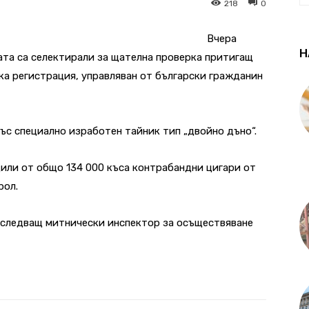
218
0
Вчера
Н
ата са селектирали за щателна проверка притигащ
ка регистрация, управляван от български гражданин
със специално изработен тайник тип „двойно дъно“.
или от общо 134 000 къса контрабандни цигари от
рол.
азследващ митнически инспектор за осъществяване