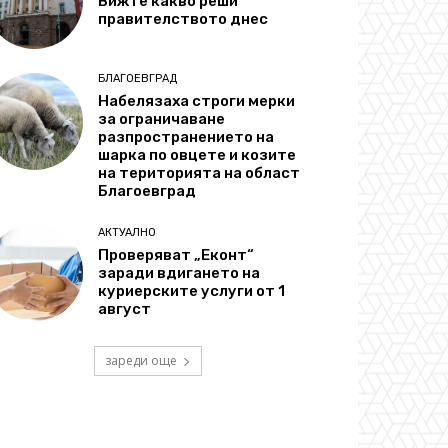
Вижте какво реши
правителството днес
БЛАГОЕВГРАД
Набелязаха строги мерки
за ограничаване
разпространението на
шарка по овцете и козите
на територията на област
Благоевград
АКТУАЛНО
Проверяват „Еконт“
заради вдигането на
куриерските услуги от 1
август
зареди още