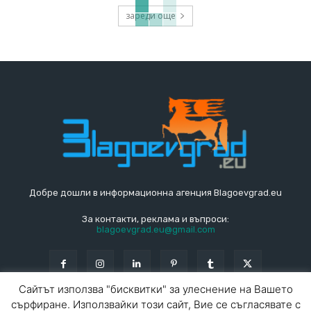
зареди още
Добре дошли в информационна агенция Blagoevgrad.eu
За контакти, реклама и въпроси:
blagoevgrad.eu@gmail.com
Сайтът използва "бисквитки" за улеснение на Вашето
сърфиране. Използвайки този сайт, Вие се съгласявате с