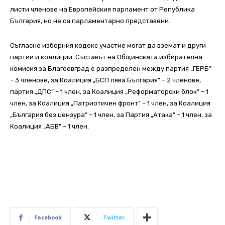
листи членове на Европейския парламент от Република
България, но не са парламентарно представени.
Съгласно изборния кодекс участие могат да вземат и други
партии и коалиции. Съставът на Общинската избирателна
комисия за Благоевград е разпределен между партия „ГЕРБ”
– 3 членове, за Коалиция „БСП лява България” – 2 членове,
партия „ДПС” – 1 член, за Коалиция „Реформаторски блок” – 1
член, за Коалиция „Патриотичен фронт” – 1 член, за Коалиция
„България без цензура” – 1 член, за Партия „Атака” – 1 член, за
Коалиция „АБВ” – 1 член.
Facebook
Twitter