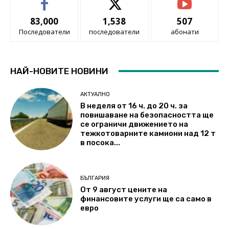
83,000
1,538
507
Последователи
последователи
абонати
НАЙ-НОВИТЕ НОВИНИ
АКТУАЛНО
В неделя от 16 ч. до 20 ч. за
повишаване на безопасността ще
се ограничи движението на
тежкотоварните камиони над 12 т
в посока...
БЪЛГАРИЯ
От 9 август цените на
финансовите услуги ще са само в
евро