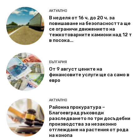
АКТУАЛНО
В неделя от 16 ч. до 20 ч. за
повишаване на безопасността ще
се ограничи движението на
тежкотоварните камиони над 12 т
в посока...
БЪЛГАРИЯ
От 9 август цените на
финансовите услуги ще са само в
евро
АКТУАЛНО
Районна прокуратура –
Благоевград ръководи
разследването по три досъдебни
производства за незаконно
отглеждане на растения от рода
на конопа