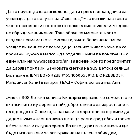
Да те научат да караш колело, да ти приготвят сандвича за
училище, да те целунат за „Лека нощ“ – за всички нас това е
част от ежедневието, с което толкова сме свикнали, че дори
не обръщаме внимание. Това обаче са миговете, които
създават семейството. Миговете, чиято болезнена липса
усещат лишените от ласка деца. Техният живот може да се
промени. Нужно е малко – да отделиш миг и да помогнеш – с
един клик на www.sosbg.org/ani за всички, които предпочитат
да даряват онлайн. Банковата сметка на SOS Детски селища
България е: IBAN BG76 RZBB 9155 1060353913, BIC RZBBBGSF,
Райфайзенбанк (България) ЕАД – София, основание: Ани.
„Ние от SOS Детски селища България вярваме, че семейството
във всичките му форми е най-доброто място за израстването
на едно дете. С помощта на нашите дарители се стремим да
дадем възможност на всяко дете да расте сред обич и грижа,
в безопасна и сигурна среда. Вашите дарителски вноски ще
бъдат използвани за осигуряване на пълен с обич дом,