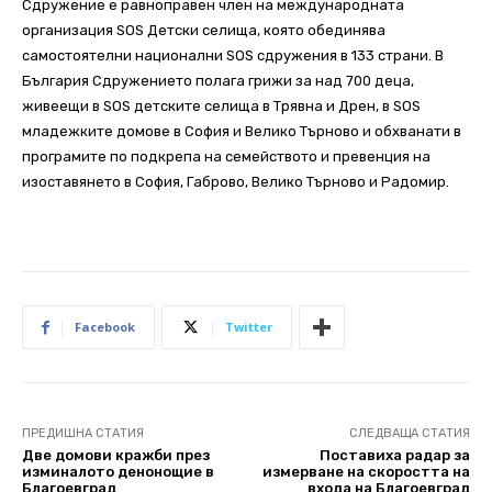
Сдружение е равноправен член на международната
организация SOS Детски селища, която обединява
самостоятелни национални SOS сдружения в 133 страни. В
България Сдружението полага грижи за над 700 деца,
живеещи в SOS детските селища в Трявна и Дрен, в SOS
младежките домове в София и Велико Търново и обхванати в
програмите по подкрепа на семейството и превенция на
изоставянето в София, Габрово, Велико Търново и Радомир.
Facebook
Twitter
ПРЕДИШНА СТАТИЯ
СЛЕДВАЩА СТАТИЯ
Две домови кражби през
Поставиха радар за
изминалото денонощие в
измерване на скоростта на
Благоевград
входа на Благоевград