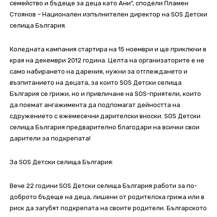
семейство и бъдеще за деца като Ани“, сподели Пламен
Стоянов – Национален изпълнителен директор на SOS Детски
селища България.
Коледната кампания стартира на 15 ноември и ще приключи в
края на декември 2012 година. Целта на организаторите е не
само набирането на дарения, нужни за отглеждането и
възпитанието на децата, за които SOS Детски селища
България се грижи, но и привличане на SOS-приятели, които
да поемат ангажимента да подпомагат дейността на
сдружението с ежемесечни дарителски вноски. SOS Детски
селища България предварително благодари на всички свои
дарители за подкрепата!
За SOS Детски селища България:
Вече 22 години SOS Детски селища България работи за по-
доброто бъдеще на деца, лишени от родителска грижа или в
риск да загубят подкрепата на своите родители. Българското