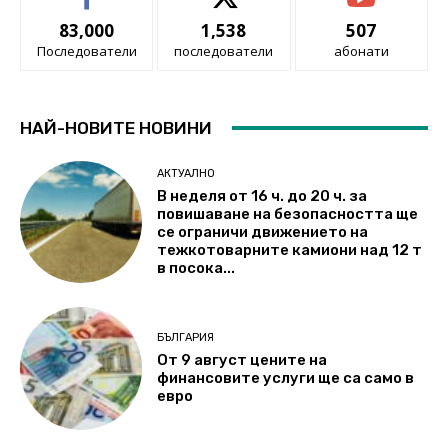
83,000
1,538
507
Последователи
последователи
абонати
НАЙ-НОВИТЕ НОВИНИ
АКТУАЛНО
В неделя от 16 ч. до 20 ч. за
повишаване на безопасността ще
се ограничи движението на
тежкотоварните камиони над 12 т
в посока...
БЪЛГАРИЯ
От 9 август цените на
финансовите услуги ще са само в
евро