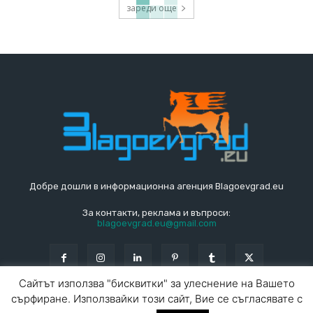
зареди още
Добре дошли в информационна агенция Blagoevgrad.eu
За контакти, реклама и въпроси:
blagoevgrad.eu@gmail.com
Сайтът използва "бисквитки" за улеснение на Вашето
сърфиране. Използвайки този сайт, Вие се съгласявате с