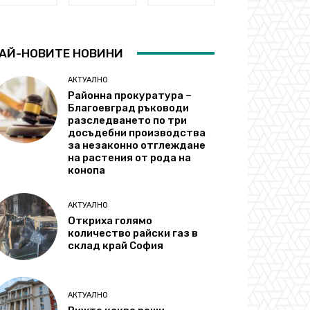
АЙ-НОВИТЕ НОВИНИ
АКТУАЛНО
Районна прокуратура –
Благоевград ръководи
разследването по три
досъдебни производства
за незаконно отглеждане
на растения от рода на
конопа
АКТУАЛНО
Откриха голямо
количество райски газ в
склад край София
АКТУАЛНО