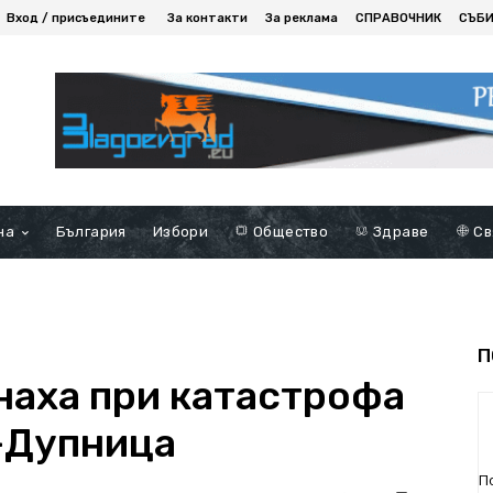
Вход / присъедините
За контакти
За реклама
СПРАВОЧНИК
СЪБ
на
България
Избори
Общество
Здраве
Св
П
наха при катастрофа
-Дупница
П