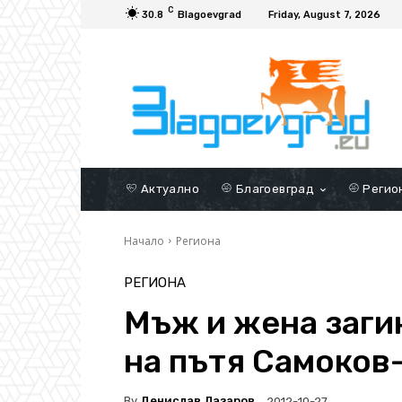
C
30.8
Blagoevgrad
Friday, August 7, 2026
Актуално
Благоевград
Регио
Начало
Региона
РЕГИОНА
Мъж и жена заги
на пътя Самоков
By
Денислав Лазаров
2012-10-27