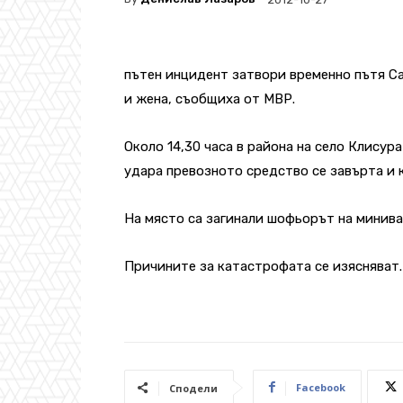
пътен инцидент затвори временно пътя С
и жена, съобщиха от МВР.
Около 14,30 часа в района на село Клисур
удара превозното средство се завърта и 
На място са загинали шофьорът на минива
Причините за катастрофата се изясняват.
Facebook
Сподели