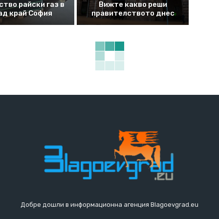
ство райски газ в
Вижте какво реши
ад край София
правителството днес
Добре дошли в информационна агенция Blagoevgrad.eu