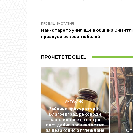
ПРЕДИШНА СТАТИЯ
Най-старото училище в община Симитл
празнува вековен юбилей
ПРОЧЕТЕТЕ ОЩЕ..
АКТУАЛНО
Районна прокуратура –
Благоевград ръководи
разследването по три
досъдебни производства
за незаконно отглеждане
От