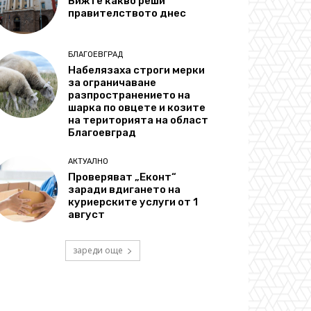
Вижте какво реши
правителството днес
БЛАГОЕВГРАД
Набелязаха строги мерки
за ограничаване
разпространението на
шарка по овцете и козите
на територията на област
Благоевград
АКТУАЛНО
Проверяват „Еконт“
заради вдигането на
куриерските услуги от 1
август
зареди още