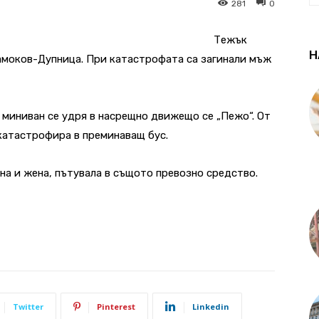
281
0
Тежък
Н
амоков-Дупница. При катастрофата са загинали мъж
а миниван се удря в насрещно движещо се „Пежо“. От
катастрофира в преминаващ бус.
на и жена, пътувала в същото превозно средство.
Twitter
Pinterest
Linkedin