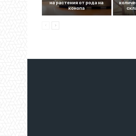
на растения от рода на
количе
конопа
скл