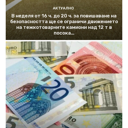
АКТУАЛНО
В неделя от 16 ч. до 20 ч. за повишаване на
безопасността ще се ограничи движението
на тежкотоварните камиони над 12 т в
посока...