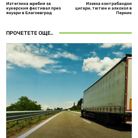
Изтеглиха жребия за
Иззеха контрабандни
кукерския фестивал през
цигари, тютюн и алкохол в
януари в Благоевград
Перник
ПРОЧЕТЕТЕ ОЩЕ..