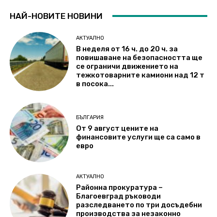
НАЙ-НОВИТЕ НОВИНИ
АКТУАЛНО
В неделя от 16 ч. до 20 ч. за
повишаване на безопасността ще
се ограничи движението на
тежкотоварните камиони над 12 т
в посока...
БЪЛГАРИЯ
От 9 август цените на
финансовите услуги ще са само в
евро
АКТУАЛНО
Районна прокуратура –
Благоевград ръководи
разследването по три досъдебни
производства за незаконно