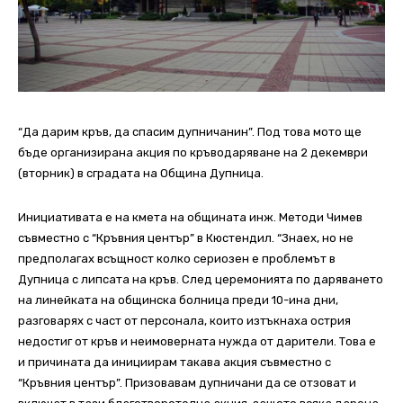
“Да дарим кръв, да спасим дупничанин”. Под това мото ще
бъде организирана акция по кръводаряване на 2 декември
(вторник) в сградата на Община Дупница.
Инициативата е на кмета на общината инж. Методи Чимев
съвместно с “Кръвния център” в Кюстендил. “Знаех, но не
предполагах всъщност колко сериозен е проблемът в
Дупница с липсата на кръв. След церемонията по даряването
на линейката на общинска болница преди 10-ина дни,
разговарях с част от персонала, които изтъкнаха острия
недостиг от кръв и неимоверната нужда от дарители. Това е
и причината да инициирам такава акция съвместно с
“Кръвния център”. Призовавам дупничани да се отзоват и