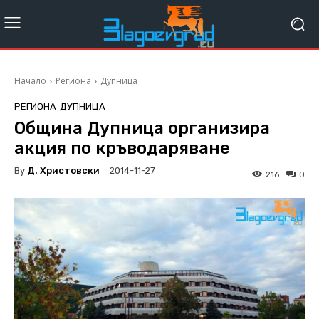
Начало
Региона
Дупница
РЕГИОНА
ДУПНИЦА
Община Дупница организира
акция по кръводаряване
By
Д. Христовски
2014-11-27
216
0