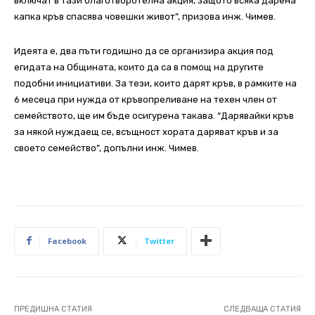
включат в тази благотворотелна акция, защото всяка дарена
капка кръв спасява човешки живот”, призова инж. Чимев.
Идеята е, два пъти годишно да се организира акция под
егидата на Общината, които да са в помощ на другите
подобни инициативи. За тези, които дарят кръв, в рамките на
6 месеца при нужда от кръвопреливане на техен член от
семейството, ще им бъде осигурена такава. “Дарявайки кръв
за някой нуждаещ се, всъщност хората даряват кръв и за
своето семейство”, допълни инж. Чимев.
Facebook
Twitter
ПРЕДИШНА СТАТИЯ
СЛЕДВАЩА СТАТИЯ