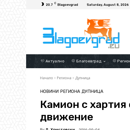
C
20.7
Blagoevgrad
Saturday, August 8, 2026
Актуално
Благоевград
Регио
Начало
Региона
Дупница
НОВИНИ
РЕГИОНА
ДУПНИЦА
Камион с хартия 
движение
By
Д. Христовски
2014-09-04