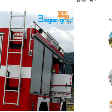
251
0
Н