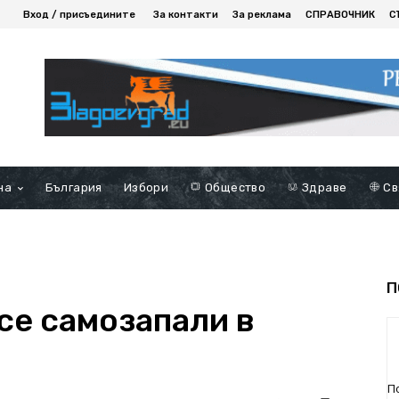
Вход / присъедините
За контакти
За реклама
СПРАВОЧНИК
С
на
България
Избори
Общество
Здраве
Св
П
се самозапали в
П