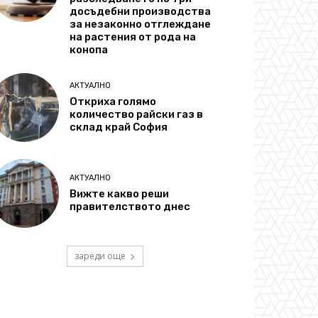
досъдебни производства
за незаконно отглеждане
на растения от рода на
конопа
АКТУАЛНО
Откриха голямо
количество райски газ в
склад край София
АКТУАЛНО
Вижте какво реши
правителството днес
зареди още