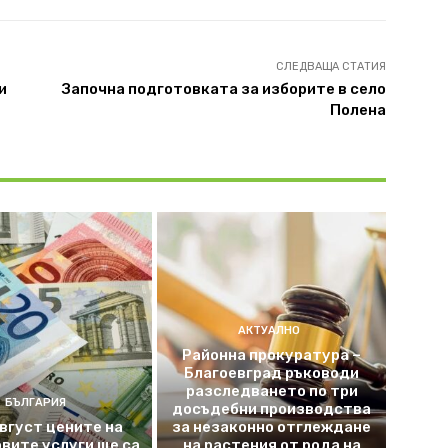
СЛЕДВАЩА СТАТИЯ
и
Започна подготовката за изборите в село
Полена
АКТУАЛНО
Районна прокуратура –
Благоевград ръководи
разследването по три
БЪЛГАРИЯ
досъдебни производства
август цените на
за незаконно отглеждане
вите услуги ще са
на растения от рода на