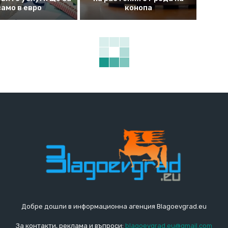
само в евро
конопа
Добре дошли в информационна агенция Blagoevgrad.eu
За контакти, реклама и въпроси:
blagoevgrad.eu@gmail.com