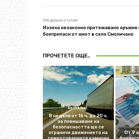
ПРЕДИШНА СТАТИЯ
Иззеха незаконно притежавано оръжие 
боеприпаси от имот в село Смоличано
ПРОЧЕТЕТЕ ОЩЕ..
АКТУАЛНО
В неделя от 16 ч. до 20 ч.
за повишаване на
безопасността ще се
ограничи движението на
От 9 
тежкотоварните камиони
финансо