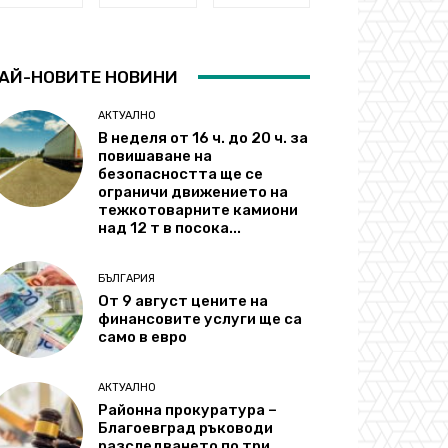
АЙ-НОВИТЕ НОВИНИ
АКТУАЛНО
В неделя от 16 ч. до 20 ч. за
повишаване на
безопасността ще се
ограничи движението на
тежкотоварните камиони
над 12 т в посока...
БЪЛГАРИЯ
От 9 август цените на
финансовите услуги ще са
само в евро
АКТУАЛНО
Районна прокуратура –
Благоевград ръководи
разследването по три