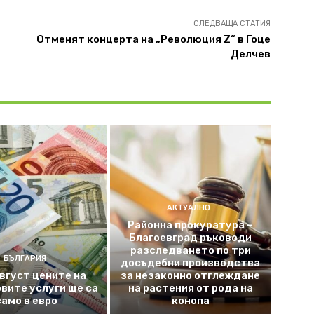
СЛЕДВАЩА СТАТИЯ
Отменят концерта на „Революция Z“ в Гоце
Делчев
АКТУАЛНО
Районна прокуратура –
Благоевград ръководи
разследването по три
БЪЛГАРИЯ
досъдебни производства
август цените на
за незаконно отглеждане
вите услуги ще са
на растения от рода на
само в евро
конопа