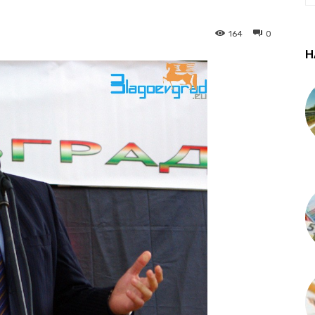
164
0
Н