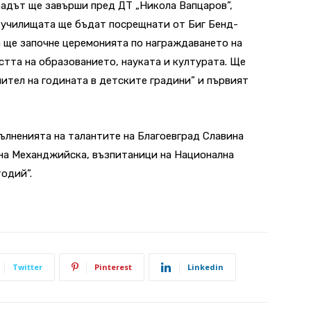
арадът ще завърши пред ДТ „Никола Вапцаров”,
 училищата ще бъдат посрещнати от Биг Бенд-
ра ще започне церемонията по награждаването на
стта на образованието, науката и културата. Ще
чител на годината в детските градини” и първият
ълненията на талантите на Благоевград Славина
ина Механджийска, възпитаници на Национална
тодий”.
Twitter
Pinterest
Linkedin