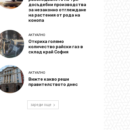
досъдебни производства
за незаконно отглеждане
на растения от рода на
конопа
АКТУАЛНО
Откриха голямо
количество райски газ в
склад край София
АКТУАЛНО
Вижте какво реши
правителството днес
зареди още