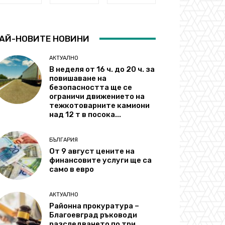
АЙ-НОВИТЕ НОВИНИ
АКТУАЛНО
В неделя от 16 ч. до 20 ч. за
повишаване на
безопасността ще се
ограничи движението на
тежкотоварните камиони
над 12 т в посока...
БЪЛГАРИЯ
От 9 август цените на
финансовите услуги ще са
само в евро
АКТУАЛНО
Районна прокуратура –
Благоевград ръководи
разследването по три