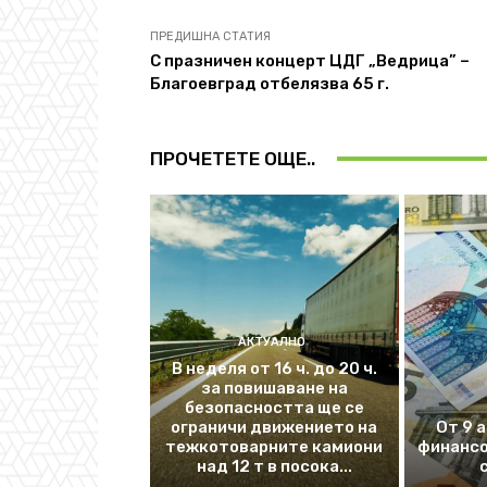
ПРЕДИШНА СТАТИЯ
С празничен концерт ЦДГ „Ведрица” –
Благоевград отбелязва 65 г.
ПРОЧЕТЕТЕ ОЩЕ..
АКТУАЛНО
В неделя от 16 ч. до 20 ч.
за повишаване на
безопасността ще се
ограничи движението на
От 9 
тежкотоварните камиони
финансо
над 12 т в посока...