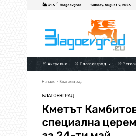
C
31.6
Blagoevgrad
Sunday, August 9, 2026
Актуално
Благоевград
Регио
Начало
Благоевград
БЛАГОЕВГРАД
Кметът Камбитов
специална церем
за 24-ти май