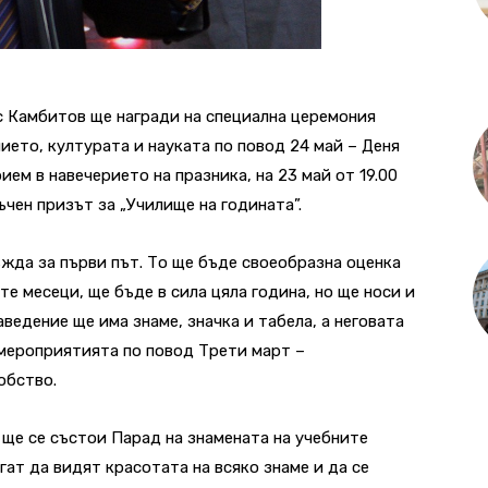
с Камбитов ще награди на специална церемония
ието, културата и науката по повод 24 май – Деня
ием в навечерието на празника, на 23 май от 19.00
ъчен призът за „Училище на годината”.
жда за първи път. То ще бъде своеобразна оценка
е месеци, ще бъде в сила цяла година, но ще носи и
ведение ще има знаме, значка и табела, а неговата
 мероприятията по повод Трети март –
обство.
, ще се състои Парад на знамената на учебните
гат да видят красотата на всяко знаме и да се