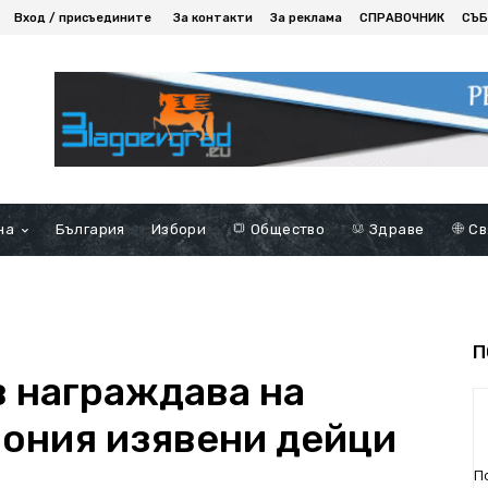
Вход / присъедините
За контакти
За реклама
СПРАВОЧНИК
СЪБ
на
България
Избори
Общество
Здраве
Св
П
 награждава на
ония изявени дейци
П