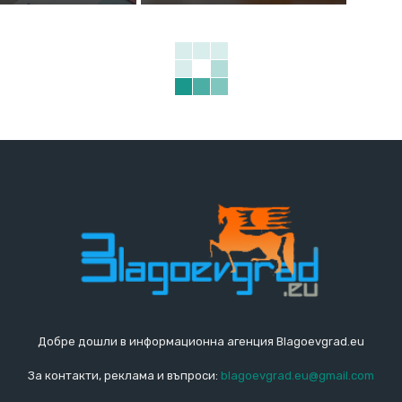
Добре дошли в информационна агенция Blagoevgrad.eu
За контакти, реклама и въпроси:
blagoevgrad.eu@gmail.com