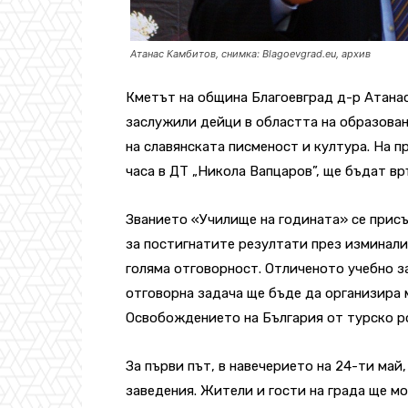
Атанас Камбитов, снимка: Blagoevgrad.eu, архив
Кметът на община Благоевград д-р Атана
заслужили дейци в областта на образован
на славянската писменост и култура. На пр
часа в ДТ „Никола Вапцаров”, ще бъдат вр
Званието «Училище на годината» се присъ
за постигнатите резултати през изминалит
голяма отговорност. Отличеното учебно за
отговорна задача ще бъде да организира
Освобождението на България от турско р
За първи път, в навечерието на 24-ти май
заведения. Жители и гости на града ще мо