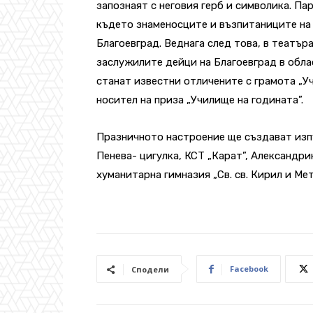
запознаят с неговия герб и символика. П
където знаменосците и възпитаниците на
Благоевград. Веднага след това, в театъ
заслужилите дейци на Благоевград в обла
станат известни отличените с грамота „У
носител на приза „Училище на годината”.
Празничното настроение ще създават изп
Пенева- цигулка, КСТ „Карат”, Александр
хуманитарна гимназия „Св. св. Кирил и Ме
Facebook
Сподели