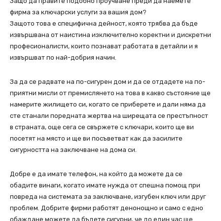
Защо да правите подобно проучване преди да наемете
фирма за ключарски услуги за вашия дом?
Защото това е специфична дейност, която трябва да бъде
извършвана от наистина изключително коректни и дискретни
професионалисти, които познават работата в детайли и я
извършват по най-добрия начин.
За да се радвате на по-сигурен дом и да се отдадете на по-
приятни мисли от премислянето на това в какво състояние ще
намерите жилището си, когато се приберете и дали няма да
сте станали поредната жертва на ширeщата се престъпност
в страната, още сега се свържете с ключари, които ще ви
посетят на място и ще ви посъветват как да засилите
сигурността на заключване на дома си.
Добре е да имате телефон, на който да можете да се
обадите винаги, когато имате нужда от спешна помощ при
повреда на системата за заключване, изгубен ключ или друг
проблем. Добрите фирми работят денонощно и само с едно
обаждане можете да бъдете сигурни, че до един час ще