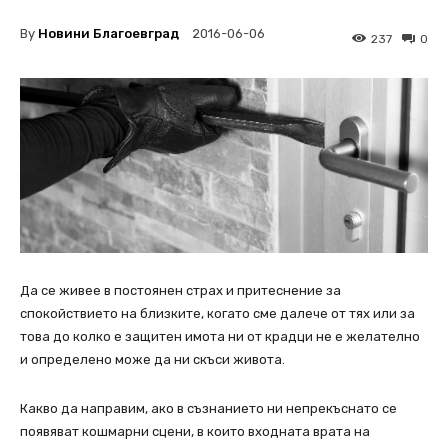
By
Новини Благоевград
2016-06-06
237
0
Да се живее в постоянен страх и притеснение за
спокойствието на близките, когато сме далече от тях или за
това до колко е защитен имота ни от крадци не е желателно
и определено може да ни скъси живота.
Какво да направим, ако в съзнанието ни непрекъснато се
появяват кошмарни сцени, в които входната врата на