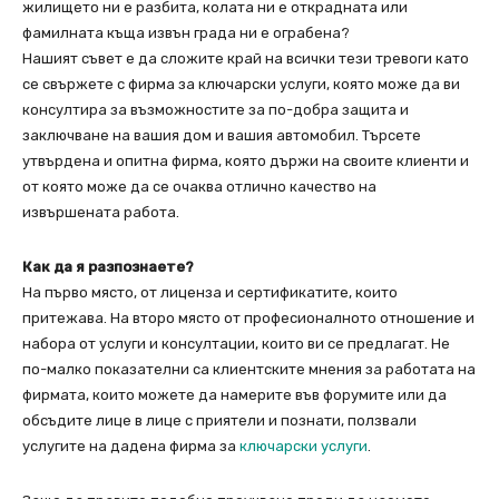
жилището ни е разбита, колата ни е открадната или
фамилната къща извън града ни е ограбена?
Нашият съвет е да сложите край на всички тези тревоги като
се свържете с фирма за ключарски услуги, която може да ви
консултира за възможностите за по-добра защита и
заключване на вашия дом и вашия автомобил. Търсете
утвърдена и опитна фирма, която държи на своите клиенти и
от която може да се очаква отлично качество на
извършената работа.
Как да я разпознаете?
На първо място, от лиценза и сертификатите, които
притежава. На второ място от професионалното отношение и
набора от услуги и консултации, които ви се предлагат. Не
по-малко показателни са клиентските мнения за работата на
фирмата, които можете да намерите във форумите или да
обсъдите лице в лице с приятели и познати, ползвали
услугите на дадена фирма за
ключарски услуги
.