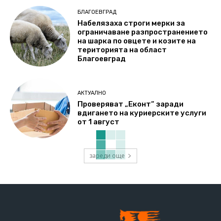
БЛАГОЕВГРАД
Набелязаха строги мерки за
ограничаване разпространението
на шарка по овцете и козите на
територията на област
Благоевград
АКТУАЛНО
Проверяват „Еконт“ заради
вдигането на куриерските услуги
от 1 август
зареди още