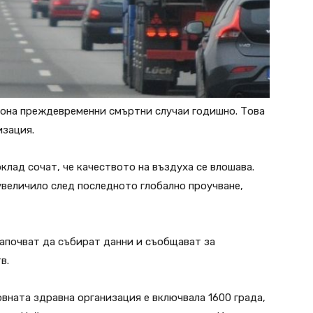
иона преждевременни смъртни случаи годишно. Това
изация.
лад сочат, че качеството на въздуха се влошава.
увеличило след последното глобално проучване,
започват да събират данни и съобщават за
в.
овната здравна организация е включвала 1600 града,