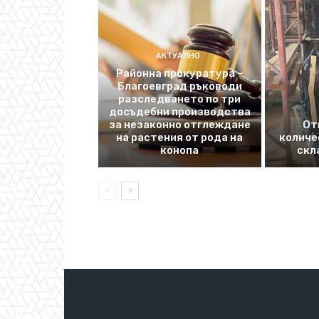
АКТУАЛНО
Районна прокуратура –
Благоевград ръководи
разследването по три
досъдебни производства
за незаконно отглеждане
От
на растения от рода на
количе
конопа
скл