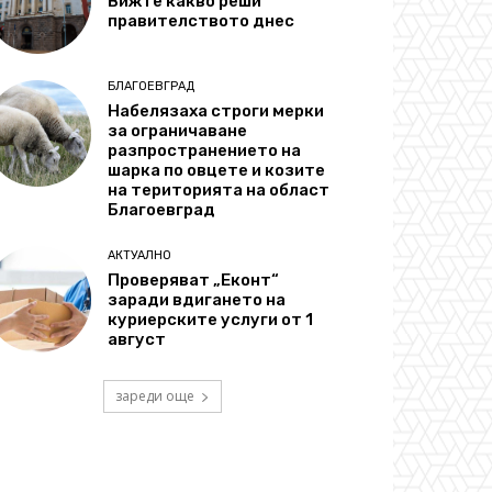
Вижте какво реши
правителството днес
БЛАГОЕВГРАД
Набелязаха строги мерки
за ограничаване
разпространението на
шарка по овцете и козите
на територията на област
Благоевград
АКТУАЛНО
Проверяват „Еконт“
заради вдигането на
куриерските услуги от 1
август
зареди още