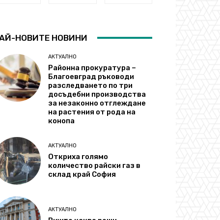
АЙ-НОВИТЕ НОВИНИ
АКТУАЛНО
Районна прокуратура –
Благоевград ръководи
разследването по три
досъдебни производства
за незаконно отглеждане
на растения от рода на
конопа
АКТУАЛНО
Откриха голямо
количество райски газ в
склад край София
АКТУАЛНО