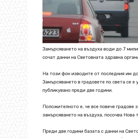
Замърсяването на въздуха води до 7 мил
сочат данни на Световната здравна орган
На този фон изводите от последния им док
Замърсяването в градовете по света се е 
публикувано преди две години.
Положителното е, че все повече градове 
замърсяването на въздуха, посочва Нова т
Преди две години базата с данни на Свет