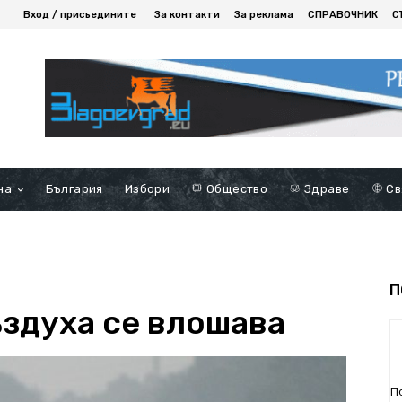
Вход / присъедините
За контакти
За реклама
СПРАВОЧНИК
С
на
България
Избори
Общество
Здраве
Св
П
ъздуха се влошава
П