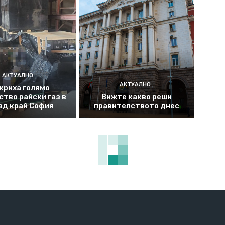
АКТУАЛНО
АКТУАЛНО
криха голямо
ство райски газ в
Вижте какво реши
ад край София
правителството днес